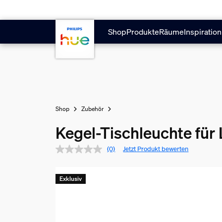
Zum Hauptinhalt springen
Shop
Produkte
Räume
Inspiration
Shop
Zubehör
Kegel-Tischleuchte für 
(0)
Jetzt Produkt bewerten
Exklusiv