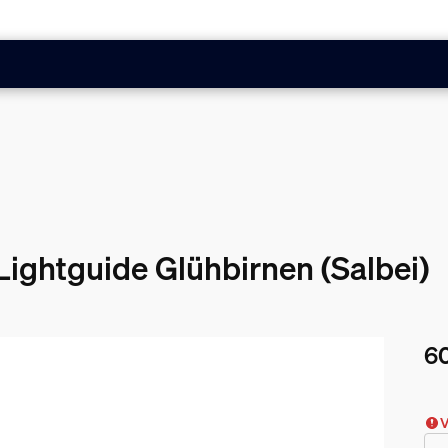
Lightguide Glühbirnen (Salbei)
60
Akt
V