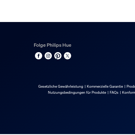
Typ
Tischleuchte
Packmaße und Gewich
Folge Philips Hue
EAN/UPC - Produkt
8720169879980
Nettogewicht
0,54 kg
Bruttogewicht
Gesetzliche Gewährleistung
Kommerzielle Garantie
Produ
0,54 kg
Nutzungsbedingungen für Produkte
FAQs
Konform
Höhe
0 cm
Länge
0 cm