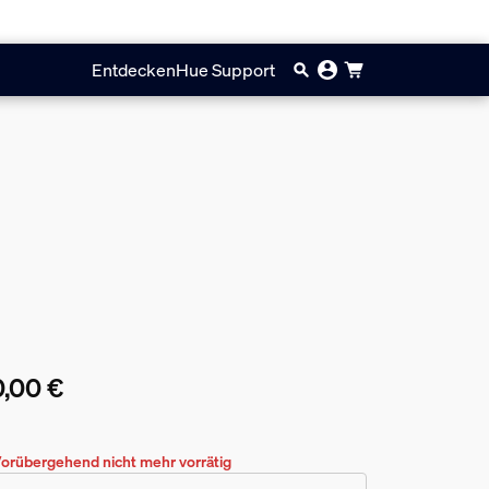
Entdecken
Hue Support
,00 €
ueller Preis ist 60,00 €
orübergehend nicht mehr vorrätig