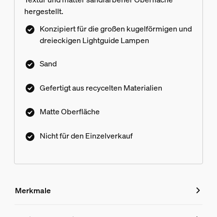
hergestellt.
Konzipiert für die großen kugelförmigen und
dreieckigen Lightguide Lampen
Sand
Gefertigt aus recycelten Materialien
Matte Oberfläche
Nicht für den Einzelverkauf
Merkmale
Merkmale