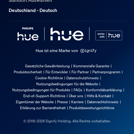
Standort Auswählen
EAN/UPC - Produkt
Deutschland - Deutsch
8720169879997
Nettogewicht
0,54 kg
Bruttogewicht
0,54 kg
Hue ist eine Marke von
Höhe
0 cm
Gesetzliche Gewährleistung
Kommerzielle Garantie
Länge
Produktsicherheit
Für Entwickler
Für Partner
Partnerprogramm
Cookie-Richtlinie
Datenschutzhinweis
0 cm
Nutzungsbedingungen für die Website
Breite
Nutzungsbedingungen für Produkte
FAQs
Konformitätserklärung
0 cm
End-of-Support-Richtlinie
Über uns
Hilfe & Kontakt
Eigentümer der Website
Presse
Karriere
Datenrechtshinweis
Material-Nummer (12NC)
Erklärung zur Barrierefreiheit
Produktbewertungsrichtlinie
929003820901
© 2018-2026 Signify Holding. Alle Rechte vorbehalten.
Produktabmessungen und -gewicht