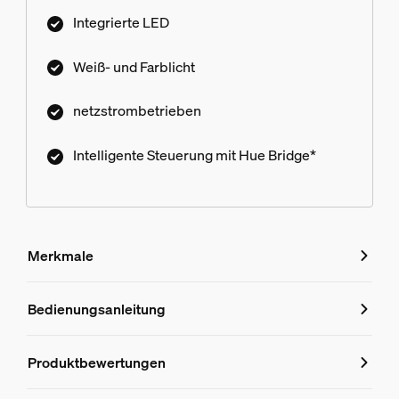
Integrierte LED
Weiß- und Farblicht
netzstrombetrieben
Intelligente Steuerung mit Hue Bridge*
Merkmale
Merkmale
Bedienungsanleitung
Produktnummer (EAN/UPC)
Produktbewertungen
8718696170595