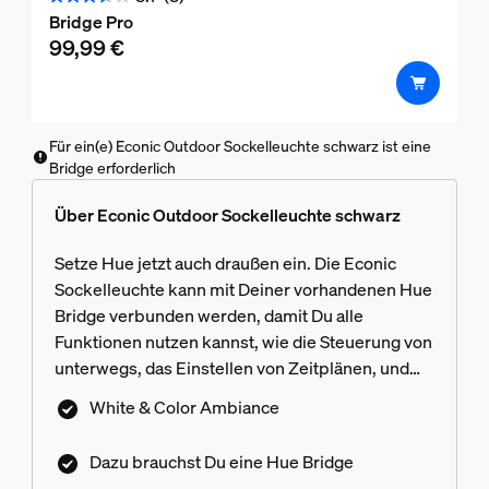
3.7
Bridge Pro
von
99,99 €
5
Sternen.
3
Bewertungen
Für ein(e) Econic Outdoor Sockelleuchte schwarz ist eine
Bridge erforderlich
Über Econic Outdoor Sockelleuchte schwarz
Setze Hue jetzt auch draußen ein. Die Econic
Sockelleuchte kann mit Deiner vorhandenen Hue
Bridge verbunden werden, damit Du alle
Funktionen nutzen kannst, wie die Steuerung von
unterwegs, das Einstellen von Zeitplänen, und
die Erzeugung beliebiger Atmosphären. Die Hue
White & Color Ambiance
Bridge ist nicht im Lieferumfang enthalten.
Dazu brauchst Du eine Hue Bridge