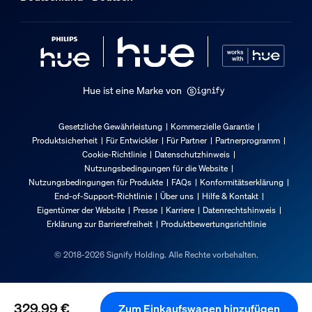
8718696176474
Nettogewicht
4,55 kg
Bruttogewicht
5,72 kg
Hue ist eine Marke von
Höhe
100 mm
Gesetzliche Gewährleistung
Kommerzielle Garantie
Produktsicherheit
Für Entwickler
Für Partner
Partnerprogramm
Länge
Cookie-Richtlinie
Datenschutzhinweis
625 mm
Nutzungsbedingungen für die Website
Breite
Nutzungsbedingungen für Produkte
FAQs
Konformitätserklärung
End-of-Support-Richtlinie
Über uns
Hilfe & Kontakt
600 mm
Eigentümer der Website
Presse
Karriere
Datenrechtshinweis
Material-Nummer (12NC)
Erklärung zur Barrierefreiheit
Produktbewertungsrichtlinie
915005997001
© 2018-2026 Signify Holding. Alle Rechte vorbehalten.
Produktabmessungen und -gewicht
Gesamte Höhe
329,99 €
Zum Einkaufswagen hinzufügen