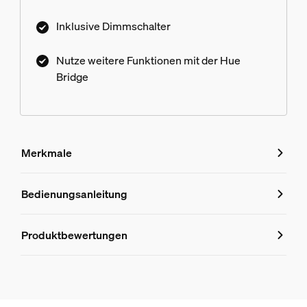
Inklusive Dimmschalter
Nutze weitere Funktionen mit der Hue
Bridge
Merkmale
Merkmale
Bedienungsanleitung
Produktnummer (EAN/UPC)
Produktbewertungen
8718696176474
Design und Materialausführung
Farbe