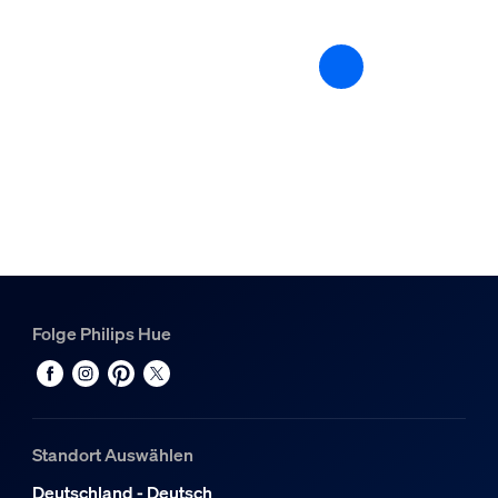
Lichteigenschaften
Farbtemperatur
2200-6500 K
Sonstiges
Speziell geeignet für
Wohnzimmer, Schlafzimmer, Küche
Stil
Modern
Folge Philips Hue
Typ
Deckenleuchten
Packmaße und Gewicht
Standort Auswählen
EAN/UPC - Produkt
Deutschland - Deutsch