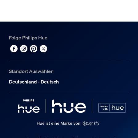
Farbwiedergabeindex (CRI)
≥80
Farbtemperatur
2000-6500 K
Folge Philips Hue
Sonstiges
Speziell geeignet für
Wohnzimmer, Schlafzimmer
Standort Auswählen
Typ
Deutschland - Deutsch
Aufbauspot
EyeComfort
Nein
Packmaße und Gewicht
Hue ist eine Marke von
EAN/UPC - Produkt