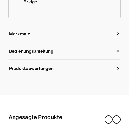
Bridge
Merkmale
Merkmale
Bedienungsanleitung
Produktnummer (EAN/UPC)
Produktbewertungen
8720169319691
Design und Materialausführung
Farbe
Weiß
Material
Angesagte Produkte
Metall