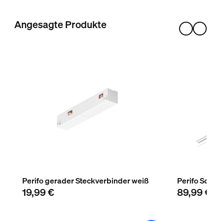
Weiß
Material
Angesagte Produkte
Metall, Synthetik
Nutzlebensdauer
Nennlebensdauer
25.000
Zusatzfunktion/Zubehör im Lieferumfa
LED integriert
Ja
Lichteigenschaften
Perifo gerader Steckverbinder weiß
Perifo Schie
19,99 €
89,99 €
Farbtemperatur
2000-6500 K