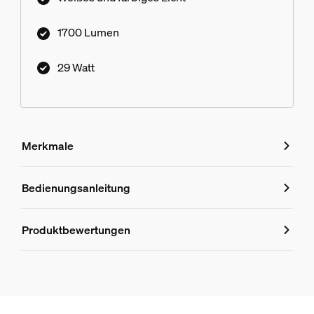
1700 Lumen
29 Watt
Merkmale
Merkmale
Bedienungsanleitung
Produktnummer (EAN/UPC)
Produktbewertungen
8719514407541
Design und Materialausführung
Farbe