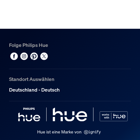
Speziell geeignet für
Badezimmer
Stil
Modern
Typ
Folge Philips Hue
Deckenleuchten
Packmaße und Gewicht
EAN/UPC - Produkt
Standort Auswählen
8718696176559
Deutschland - Deutsch
Nettogewicht
3,14 kg
Bruttogewicht
3,94 kg
Höhe
Hue ist eine Marke von
100 mm