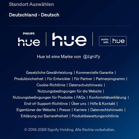
Standort Auswählen
Luftfeuchtigkeit im Betrieb
Deutschland - Deutsch
5 % <H<95 % (nicht kondensierend)
Betriebstemperatur
-20 °C bis 45 °C
Zusatzfunktion/Zubehör im Lieferumfa
Hue ist eine Marke von
Batterien im Lieferumfang enthalten
Nein
Gesetzliche Gewährleistung
Kommerzielle Garantie
Produktsicherheit
Für Entwickler
Für Partner
Partnerprogramm
Farbwechsel (LED)
Cookie-Richtlinie
Datenschutzhinweis
Ja
Nutzungsbedingungen für die Website
dimmbar
Nutzungsbedingungen für Produkte
FAQs
Konformitätserklärung
End-of-Support-Richtlinie
Über uns
Hilfe & Kontakt
Ja
Eigentümer der Website
Presse
Karriere
Datenrechtshinweis
Erklärung zur Barrierefreiheit
Produktbewertungsrichtlinie
Lichteigenschaften
© 2018-2026 Signify Holding. Alle Rechte vorbehalten.
Farbwiedergabeindex (CRI)