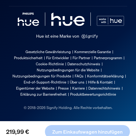
Breite
0,67 in
Lichtleistung
740 lm at 2200K
Hue ist eine Marke von
Packmaße und Gewicht
Gesetzliche Gewährleistung
Kommerzielle Garantie
Produktsicherheit
Für Entwickler
Für Partner
Partnerprogramm
EAN/UPC - Produkt
Cookie-Richtlinie
Datenschutzhinweis
8719514434653
Nutzungsbedingungen für die Website
Nutzungsbedingungen für Produkte
FAQs
Konformitätserklärung
Nettogewicht
End-of-Support-Richtlinie
Über uns
Hilfe & Kontakt
0,76 kg
Eigentümer der Website
Presse
Karriere
Datenrechtshinweis
Bruttogewicht
Erklärung zur Barrierefreiheit
Produktbewertungsrichtlinie
1,43 kg
© 2018-2026 Signify Holding. Alle Rechte vorbehalten.
Höhe
140 mm
Länge
219,99 €
Zum Einkaufswagen hinzufügen
290 mm