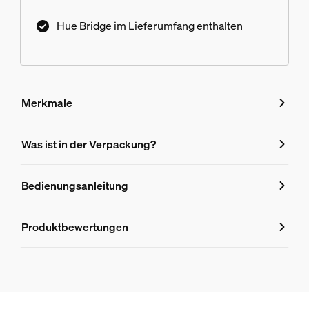
Hue Bridge im Lieferumfang enthalten
Merkmale
Merkmale
Was ist in der Verpackung?
Produktnummer (EAN/UPC)
Bedienungsanleitung
8719514434653
Design und Materialausführung
Produktbewertungen
Farbe
Schwarz
Material