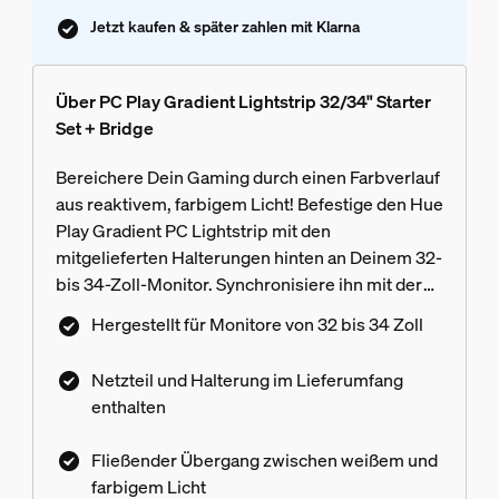
Jetzt kaufen & später zahlen mit Klarna
Über PC Play Gradient Lightstrip 32/34" Starter
Set + Bridge
Bereichere Dein Gaming durch einen Farbverlauf
aus reaktivem, farbigem Licht! Befestige den Hue
Play Gradient PC Lightstrip mit den
mitgelieferten Halterungen hinten an Deinem 32-
bis 34-Zoll-Monitor. Synchronisiere ihn mit der
Hue Sync Desktop App und erlebe, wie sich das
Hergestellt für Monitore von 32 bis 34 Zoll
Geschehen auf Deinem Bildschirm im Licht
widerspiegelt. Hue Bridge im Lieferumfang
Netzteil und Halterung im Lieferumfang
enthalten.
enthalten
Fließender Übergang zwischen weißem und
farbigem Licht