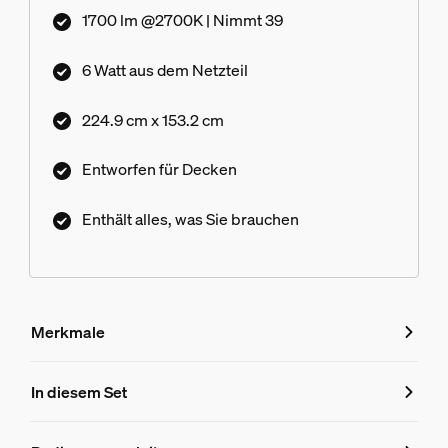
1700 lm @2700K | Nimmt 39
6 Watt aus dem Netzteil
224.9 cm x 153.2 cm
Entworfen für Decken
Enthält alles, was Sie brauchen
Merkmale
Merkmale
In diesem Set
Produktnummer (EAN/UPC)