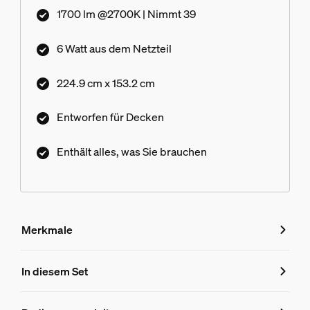
1700 lm @2700K | Nimmt 39
6 Watt aus dem Netzteil
224.9 cm x 153.2 cm
Entworfen für Decken
Enthält alles, was Sie brauchen
Merkmale
Merkmale
In diesem Set
Produktnummer (EAN/UPC)