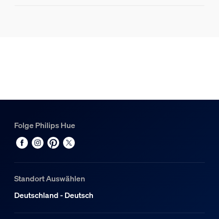
Hue Perifo 100W 1-Punkt-Netzteil schwarz
1
Hue Perifo Schiene 1,5m schwarz
2
Hue Perifo Eckverbindungsstück Außen schwarz
1
Hue White & Color Ambiance Perifo Zylinderspot Erweiter
3
Folge Philips Hue
Standort Auswählen
Deutschland - Deutsch