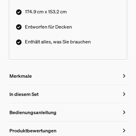
174.9 cm x 153.2 cm
Entworfen für Decken
Enthält alles, was Sie brauchen
Merkmale
Merkmale
In diesem Set
Produktnummer (EAN/UPC)
Bedienungsanleitung
8719514871991
Produktinformationen
Produktbewertungen