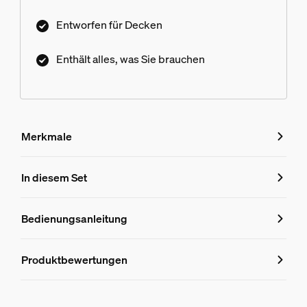
Entworfen für Decken
Enthält alles, was Sie brauchen
Merkmale
Merkmale
In diesem Set
Produktnummer (EAN/UPC)
Bedienungsanleitung
8719514872783
Produktinformationen
Produktbewertungen
Hue Perifo 100W 2-Punkt-Netzteil weiß
1