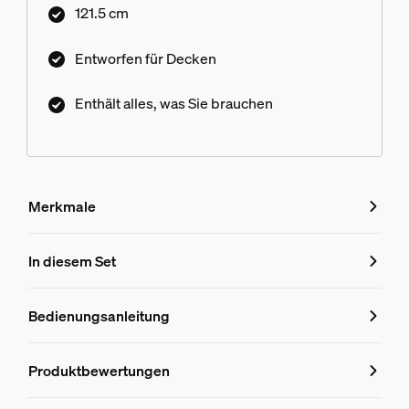
121.5 cm
Entworfen für Decken
Enthält alles, was Sie brauchen
Merkmale
Merkmale
In diesem Set
Produktnummer (EAN/UPC)
Bedienungsanleitung
8719514871892
Produktinformationen
Produktbewertungen