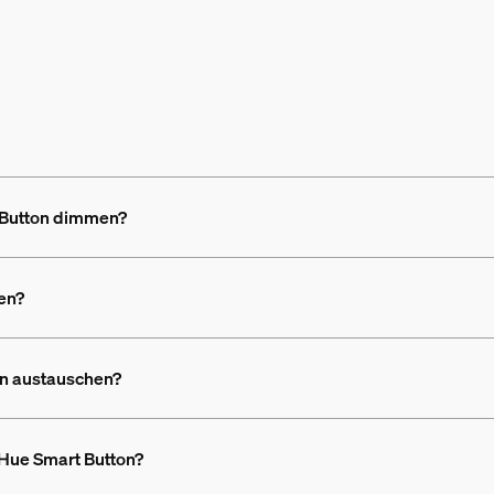
 Button dimmen?
ren?
on austauschen?
n Hue Smart Button?