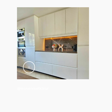
Peut être coupé
Oui
Peut être agrandi
Oui
Tension entrée
220V-240V
Longueur
3.000 mm
Divers
Type
Rubans Lumineux
@wonenmetkleur
Dimensions et poids de l’emballage
Code barre produit