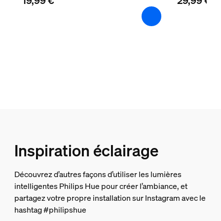
19,99 €
29,99 €
Température de fonctionnement
-20 °C à 40 °C
Options/accessoires inclus
Piles fournies
Non
Variation des couleurs (LED)
Oui
Intensité réglable
Oui
Inspiration éclairage
Caractéristiques lumineuses
Découvrez d’autres façons d’utiliser les lumières
Indice de rendu de couleur (IRC)
intelligentes Philips Hue pour créer l’ambiance, et
80
partagez votre propre installation sur Instagram avec le
Guirlande lumineuse/Ruban lumineux
hashtag #philipshue