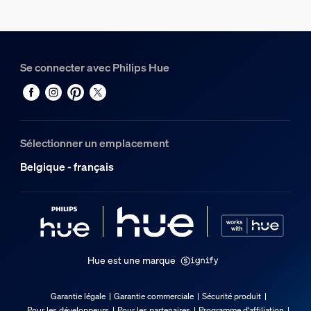
8721103088314
Poids net
0,5 kg
Se connecter avec Philips Hue
Poids brut
0,7 kg
Hauteur
210 mm
Sélectionner un emplacement
Longueur
96 mm
Belgique - français
Largeur
210 mm
Code 12NC
929004276602
Hue est une marque
Informations figurant sur l'emballage
Garantie légale
Garantie commerciale
Sécurité produit
EAN
Pour les développeurs
Pour les partenaires
Programme d'affiliation