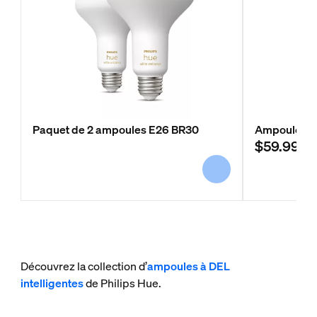
Paquet de 2 ampoules E26 BR30
Ampoule int
$59.99
Découvrez la collection d’
ampoules à DEL
intelligentes
de Philips Hue.