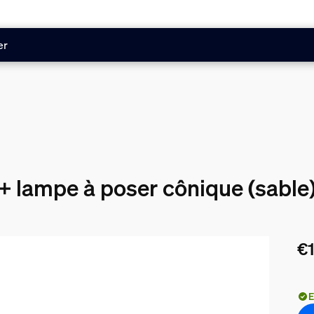
er
 + lampe à poser cônique (sable
€
Le 
E