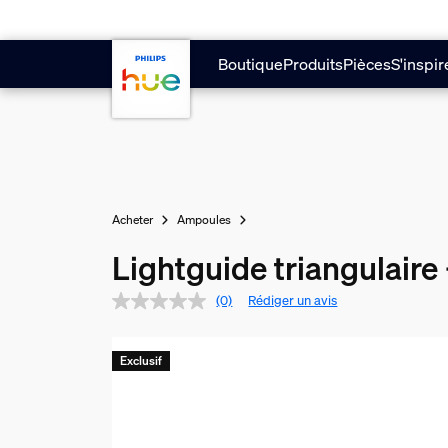
Aller au contenu principal
Boutique
Produits
Pièces
S'inspir
Acheter
Ampoules
Lightguide triangulaire
(0)
Rédiger un avis
Exclusif