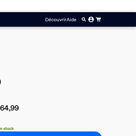
Découvrir
Aide
)
164,99
prix actuel est €164,99
n stock