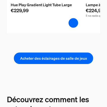
Hue Play Gradient Light Tube Large
Lampe à pos
€229,99
€224,99
Il ne reste que 
Acheter des éclairages de salle de jeux
Découvrez comment les