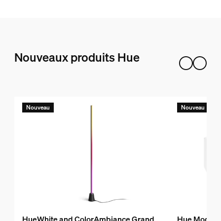
Nouveaux produits Hue
Nouveau
Nouveau
HueWhite and ColorAmbiance Grand
Hue Module d