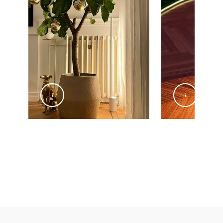
@gooisemannen
@hefestec