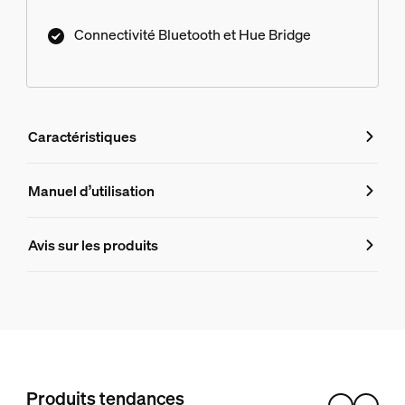
Connectivité Bluetooth et Hue Bridge
Caractéristiques
Caractéristiques
Manuel d’utilisation
Numéro de produit (EAN/UPC)
Avis sur les produits
8721103109118
Caractéristiques de l'ampoule
Int. rég.
Oui
Produits tendances
Design et finition