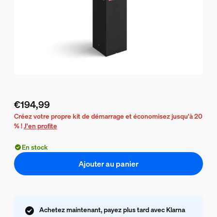
€194,99
Le prix actuel est €194,99
Créez votre propre kit de démarrage et économisez jusqu'à 20
% !
J'en profite
En stock
Ajouter au panier
Achetez maintenant, payez plus tard avec Klarna