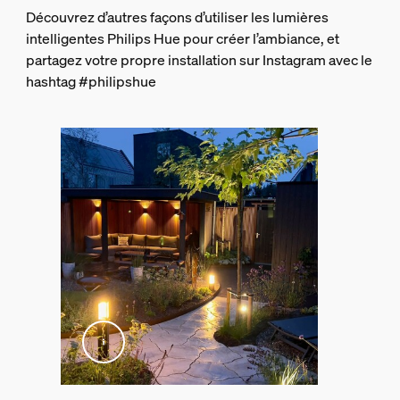
Code barre produit
Découvrez d’autres façons d’utiliser les lumières
8718696170502
intelligentes Philips Hue pour créer l’ambiance, et
partagez votre propre installation sur Instagram avec le
Poids net
hashtag #philipshue
1,58 kg
Poids brut
1,83 kg
Hauteur
456 mm
Longueur
156 mm
Largeur
156 mm
Code 12NC
915005731001
Dimensions et poids du produit