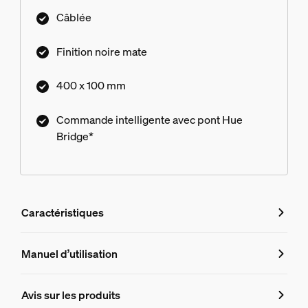
Câblée
Finition noire mate
400 x 100 mm
Commande intelligente avec pont Hue
Bridge*
Caractéristiques
Caractéristiques
Manuel d’utilisation
Numéro de produit (EAN/UPC)
Avis sur les produits
8718696170502