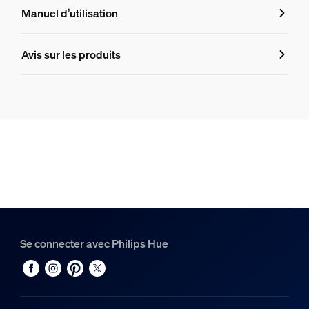
Caractéristiques
Manuel d’utilisation
Numéro de produit (EAN/UPC)
Avis sur les produits
8718696166086
Design et finition
Couleur
Acier inoxydable
Matériaux
Aluminium
Durée de vie
Se connecter avec Philips Hue
Durée de vie nominale
25 000
Options/accessoires inclus