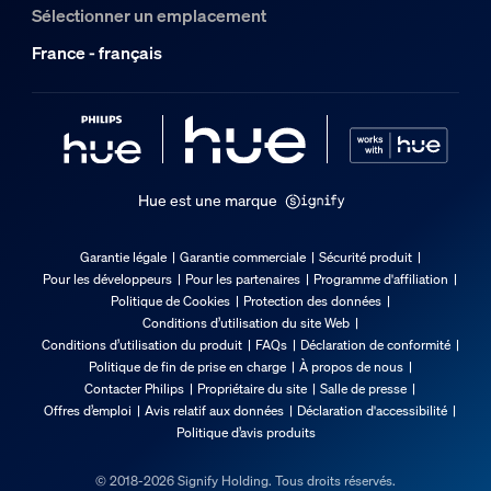
Sélectionner un emplacement
Gradable avec l'application et la télécommande Hue
France - français
Oui
LED intégrée
Non
Caractéristiques lumineuses
Hue est une marque
Indice de rendu de couleur (IRC)
≥80
Garantie légale
Garantie commerciale
Sécurité produit
Pour les développeurs
Pour les partenaires
Programme d'affiliation
Temp. de couleur
Politique de Cookies
Protection des données
2700 K
Conditions d’utilisation du site Web
Conditions d’utilisation du produit
FAQs
Déclaration de conformité
Divers
Politique de fin de prise en charge
À propos de nous
Contacter Philips
Propriétaire du site
Salle de presse
Offres d’emploi
Avis relatif aux données
Déclaration d'accessibilité
Conçu spécialement pour
Politique d’avis produits
Jardin, Patio
Type
© 2018-2026 Signify Holding. Tous droits réservés.