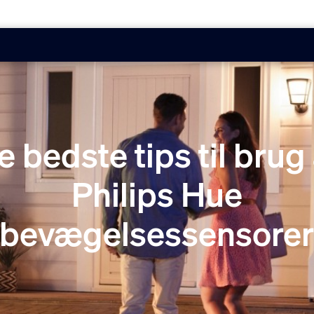
e bedste tips til brug 
Philips Hue
bevægelsessensore