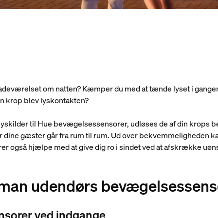
 badeværelset om natten? Kæmper du med at tænde lyset i gang
n krop blev lyskontakten?
e lyskilder til Hue bevægelsessensorer, udløses de af din krops
ler dine gæster går fra rum til rum. Ud over bekvemmeligheden kan
også hjælpe med at give dig ro i sindet ved at afskrække uøns
 man udendørs bevægelsessens
nsorer ved indgange