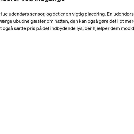
n Hue udendørs sensor, og det er en vigtig placering. En udendør
afværge ubudne gæster om natten, den kan også gøre det lidt me
rt også sætte pris på det indbydende lys, der hjælper dem mod d