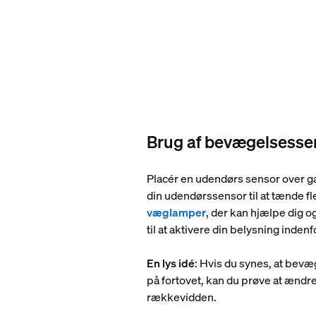
Brug af bevægelsessen
Placér en udendørs sensor over ga
din udendørssensor til at tænde f
væglamper
, der kan hjælpe dig o
til at aktivere din belysning indenf
En lys idé
: Hvis du synes, at bev
på fortovet, kan du prøve at ændr
rækkevidden.