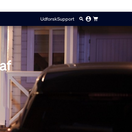
Udforsk
Support
af
r