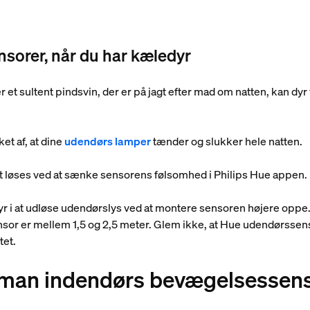
sorer, når du har kæledyr
r et sultent pindsvin, der er på jagt efter mad om natten, kan dyr
et af, at dine
udendørs lamper
tænder og slukker hele natten.
t løses ved at sænke sensorens følsomhed i Philips Hue appen.
r i at udløse udendørslys ved at montere sensoren højere oppe.
or er mellem 1,5 og 2,5 meter. Glem ikke, at Hue udendørssenso
itet.
 man indendørs bevægelsessen