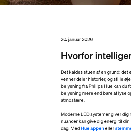
20. januar 2026
Hvorfor intellige
Det kaldes stuen af ​​en grund: det 
venner deler historier, og stille ø
belysning fra Philips Hue kan du fo
belysning mere end bare at lyse 
atmosfære.
Moderne LED systemer giver dig mu
nuancer kan give dig energi til di
dag. Med
Hue appen
eller
stemme