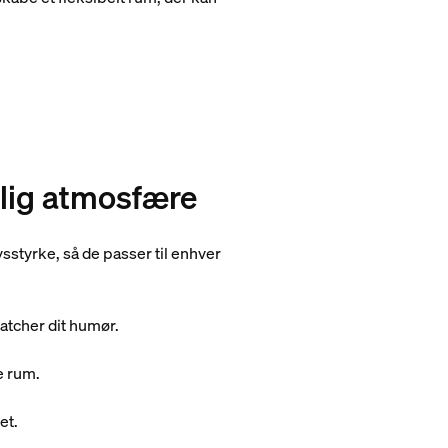
elig atmosfære
sstyrke, så de passer til enhver
atcher dit humør.
e rum.
et.