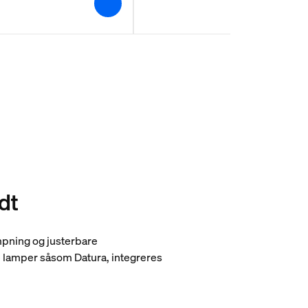
ldt
æmpning og justerbare
e lamper såsom Datura, integreres