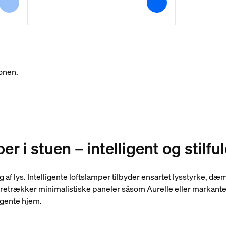
onen.
per i stuen – intelligent og stilfu
af lys. Intelligente loftslamper tilbyder ensartet lysstyrke, d
foretrækker minimalistiske paneler såsom Aurelle eller markant
ligente hjem.