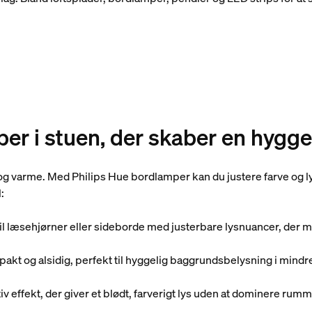
mper i stuen, der skaber en hygg
og varme. Med Philips Hue bordlamper kan du justere farve og ly
:
il læsehjørner eller sideborde med justerbare lysnuancer, der m
akt og alsidig, perfekt til hyggelig baggrundsbelysning i mindr
effekt, der giver et blødt, farverigt lys uden at dominere rumm