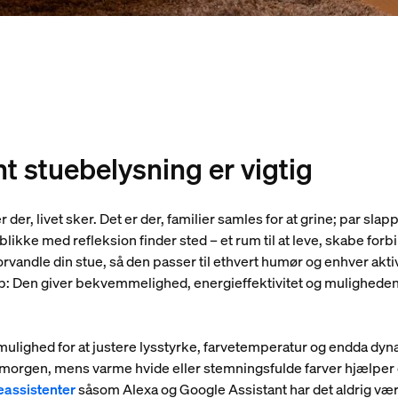
nt stuebelysning er vigtig
er der, livet sker. Det er der, familier samles for at grine; par sl
jeblikke med refleksion finder sted – et rum til at leve, skabe for
rvandle din stue, så den passer til ethvert humør og enhver aktivi
op: Den giver bekvemmelighed, energieffektivitet og muligheden
lighed for at justere lysstyrke, farvetemperatur og endda dyn
n morgen, mens varme hvide eller stemningsfulde farver hjælper d
assistenter
såsom Alexa og Google Assistant har det aldrig væ