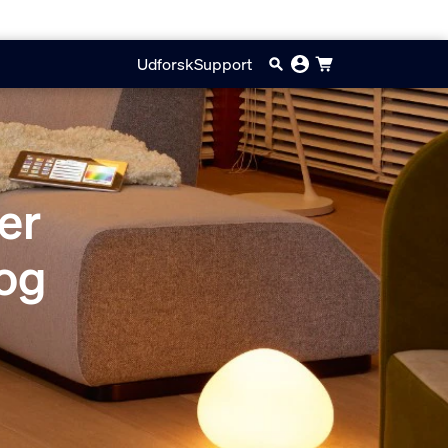
Udforsk
Support
er
 og