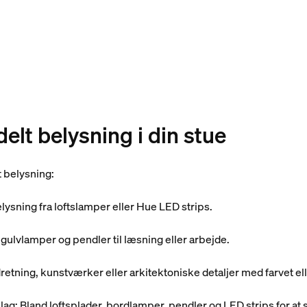
delt belysning i din stue
t belysning:
lysning fra loftslamper eller Hue LED strips.
 gulvlamper og pendler til læsning eller arbejde.
retning, kunstværker eller arkitektoniske detaljer med farvet e
lag: Bland loftsplader, bordlamper, pendler og LED strips for at 