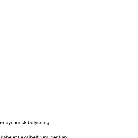
ller dynamisk belysning.
skabe et fleksibelt rum, der kan