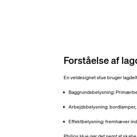
Forståelse af lag
En veldesignet stue bruger lagdel
Baggrundsbelysning
: Primærbe
Arbejdsbelysning
: bordlamper,
Effektbelysning
: fremhæver ind
Philips Hue gør det nemt at skabe 