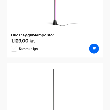
Hue Play gulvlampe stor
1.129,00 kr.
Nuværende pris er 1.129,00 kr.
Sammenlign