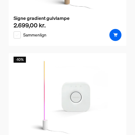
Signe gradient gulvlampe
2.699,00 kr.
Nuværende pris er 2.699,00 kr.
Sammenlign
-10%