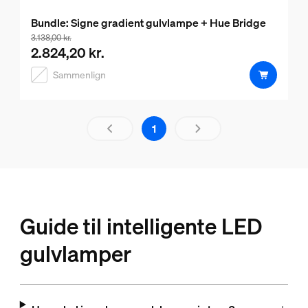
Bundle: Signe gradient gulvlampe + Hue Bridge
Pakkeprisen er 2.824,20 kr., prisen på produkterne i den
3.138,00 kr.
2.824,20 kr.
Sammenlign
Resultatside 1 af 1 indlæst
1
Guide til intelligente LED
gulvlamper