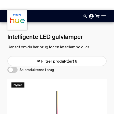
Gå til hovedindholdet
Intelligente LED gulvlamper
Uanset om du har brug for en læselampe eller
dekorativ belysning i et hjørne af rummet, kan du finde
en intelligent gulvlampe, der passer til din stil.
Filtrer produkt(er) 6
Se produkterne i brug
Nyhed