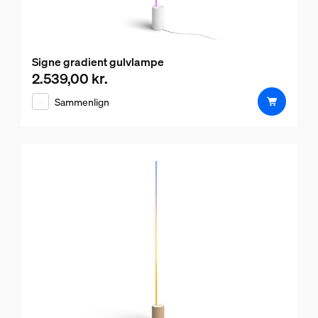
Signe gradient gulvlampe
2.539,00 kr.
Nuværende pris er 2.539,00 kr.
Sammenlign