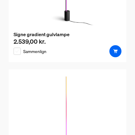
Signe gradient gulvlampe
2.539,00 kr.
Nuværende pris er 2.539,00 kr.
Sammenlign