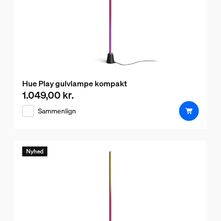
Hue Play gulvlampe kompakt
1.049,00 kr.
Nuværende pris er 1.049,00 kr.
Sammenlign
Nyhed