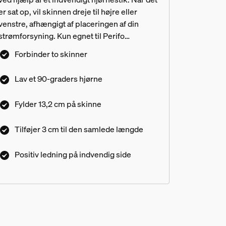
er sat op, vil skinnen dreje til højre eller
venstre, afhængigt af placeringen af din
strømforsyning. Kun egnet til Perifo
lysskinnesystemet.
Forbinder to skinner
Lav et 90-graders hjørne
Fylder 13,2 cm på skinne
Tilføjer 3 cm til den samlede længde
Positiv ledning på indvendig side