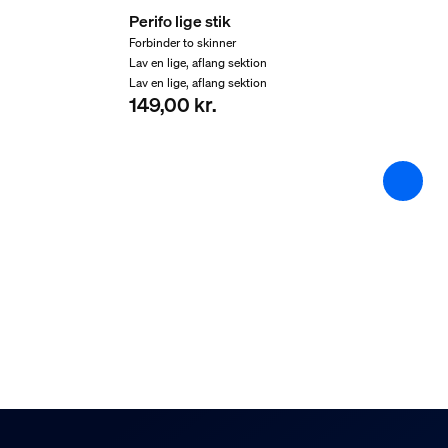
127 mm
Perifo lige stik
Bredde
Forbinder to skinner
110 mm
Lav en lige, aflang sektion
Lav en lige, aflang sektion
Materialenummer (12NC)
149,00 kr.
929003523201
Produktmål og -vægt
Samlet højde
23 mm
Samlet længde
96 mm
Samlet bredde
96 mm
Service