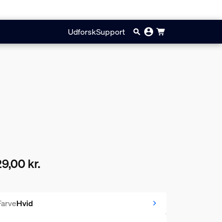
Udforsk
Support
9,00 kr.
ærende pris er 229,00 kr.
Farve
Hvid