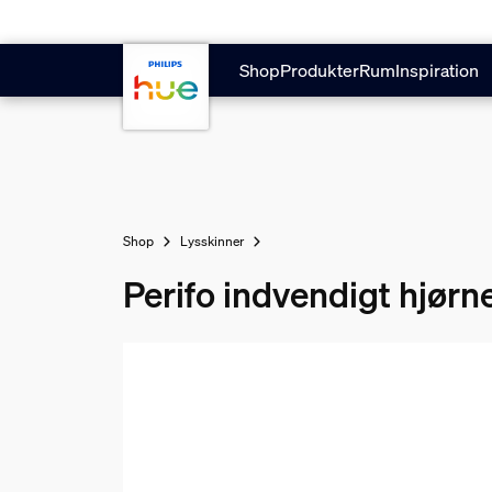
Gå til hovedindholdet
Shop
Produkter
Rum
Inspiration
Shop
Lysskinner
Perifo indvendigt hjørn