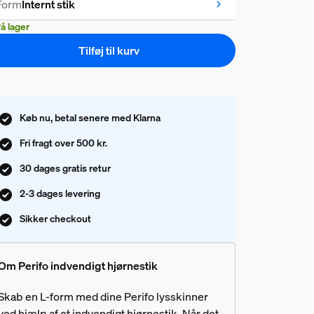
Form
Internt stik
å lager
Tilføj til kurv
Køb nu, betal senere med Klarna
Fri fragt over 500 kr.
30 dages gratis retur
2-3 dages levering
Sikker checkout
Om Perifo indvendigt hjørnestik
Skab en L-form med dine Perifo lysskinner
ved hjælp af et indvendigt hjørnestik. Når det