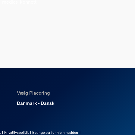
_medics_kennett
Vælg Placering
Danmark - Dansk
k
Privatlivspolitik
Betingelser for hjemmesiden