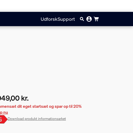
Udforsk
Support
049,00 kr.
ærende pris er 1.049,00 kr.
mensæt dit eget startsæt og spar op til 20%
p nu
Download produkt informationsarket