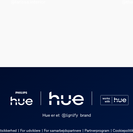
@larissa.interior
@the
t
Hue er et
brand
tsikkerhed
For udviklere
For samarbejdspartnere
Partnerprogram
Cookiepoliti