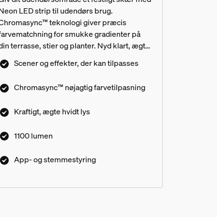
Neon LED strip til udendørs brug.
Chromasync™ teknologi giver præcis
farvematchning for smukke gradienter på
din terrasse, stier og planter. Nyd klart, ægte
hvidt lys i alle naturlige nuancer og få
Scener og effekter, der kan tilpasses
praktisk udendørsbelysning. Tilpassede
belysningsscener og dynamiske effekter
Chromasync™ nøjagtig farvetilpasning
skaber den perfekte atmosfære til ethvert
øjeblik udendørs. Installationen er enkel –
Kraftigt, ægte hvidt lys
tilslut til en almindelig stikkontakt ved hjælp
af den medfølgende lavvoltsstrømforsyning,
1100 lumen
eller integrer i din eksisterende
lavvoltsopsætning.
App- og stemmestyring