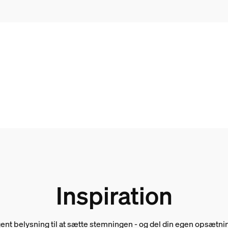
hør medfølger
Inspiration
igent belysning til at sætte stemningen - og del din egen opsæt