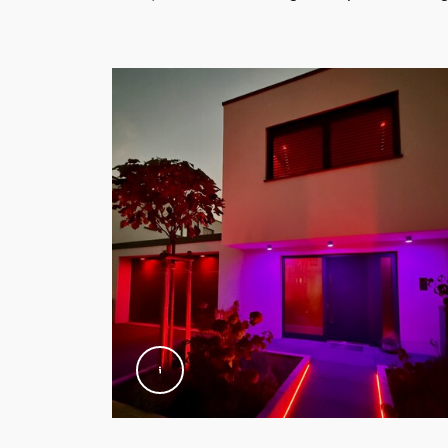
Ja
Dæmpbar
Ja
Lysegenskaber
Farvegengivelsesindeks (CRI)
80
Lyskæde/lightstrip
Kan afkortes
Nej
Kan forlænges
Nej
Indgående spænding
220V-240V