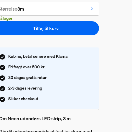
Størrelse
3m
å lager
Tilføj til kurv
Køb nu, betal senere med Klarna
Fri fragt over 500 kr.
30 dages gratis retur
2-3 dages levering
Sikker checkout
Om Neon udendørs LED strip, 3 m
Giv dit udendørsområde et festligt skær med