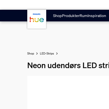
Gå til hovedindholdet
Shop
Produkter
Rum
Inspiration
Shop
LED-Strips
Neon udendørs LED stri