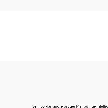
Holdbarhed
Normeret levetid
25.000
Miljø
Luftfugtighed ved drift
0 % <H<80 % (danner ikke kondens)
Driftstemperatur
-20 °C til 40 °C
Ekstra funktioner/tilbe
Batterier inkluderet
Nej
Se, hvordan andre bruger Philips Hue intell
Farveskift (LED)