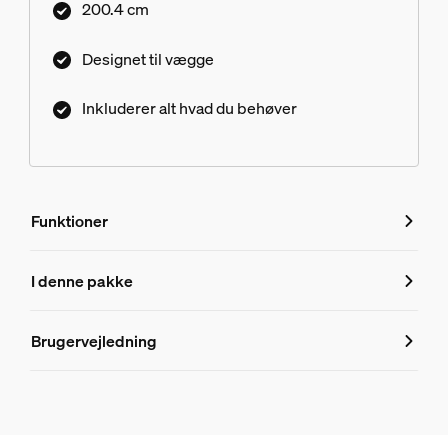
200.4 cm
Designet til vægge
Inkluderer alt hvad du behøver
Funktioner
Funktioner
I denne pakke
Produktnummer (EAN/UPC)
Brugervejledning
8719514873179
Produktoplysninger
Hue Perifo 100 W 1-punkts strømforsyning med vægstik