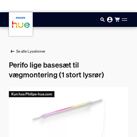
Gå til hovedindholdet
Se alle Lysskinner
Perifo lige basesæt til
vægmontering (1 stort lysrør)
Kun hos Philips-hue.com