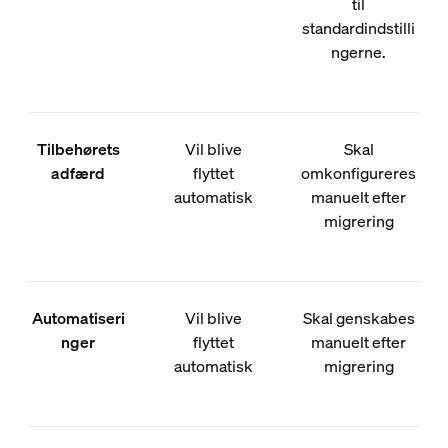
til
standardindstilli
ngerne.
Tilbehørets
Vil blive
Skal
adfærd
flyttet
omkonfigureres
automatisk
manuelt efter
migrering
Automatiseri
Vil blive
Skal genskabes
nger
flyttet
manuelt efter
automatisk
migrering