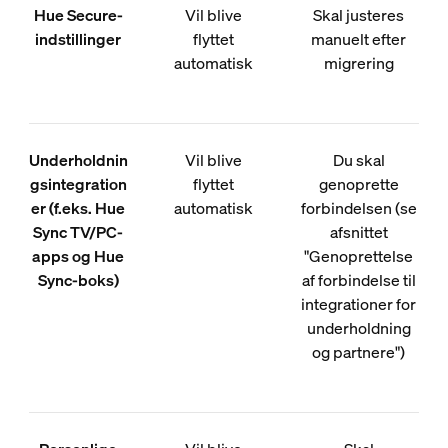
Hue Secure-
Vil blive
Skal justeres
indstillinger
flyttet
manuelt efter
automatisk
migrering
Underholdnin
Vil blive
Du skal
gsintegration
flyttet
genoprette
er (f.eks. Hue
automatisk
forbindelsen (se
Sync TV/PC-
afsnittet
apps og Hue
"Genoprettelse
Sync-boks)
af forbindelse til
integrationer for
underholdning
og partnere")