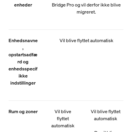
enheder
Bridge Pro og vil derfor ikke blive
migreret.
Enhedsnavne
Vil blive flyttet automatisk
,
opstartsadfæ
rd og
enhedsspecif
ikke
indstillinger
Rum og zoner
Vil blive
Vil blive flyttet
flyttet
automatisk
automatisk