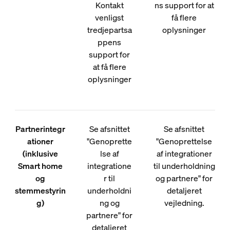
Kontakt
ns support for at
venligst
få flere
tredjepartsa
oplysninger
ppens
support for
at få flere
oplysninger
Partnerintegr
Se afsnittet
Se afsnittet
ationer
"Genoprette
"Genoprettelse
(inklusive
lse af
af integrationer
Smart home
integratione
til underholdning
og
r til
og partnere" for
stemmestyrin
underholdni
detaljeret
g)
ng og
vejledning.
partnere" for
detaljeret