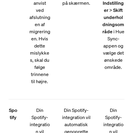
anvist
på skærmen.
Indstilling
ved
er
>
Skift
afslutning
underhol
en af
dningsom
migrering
råde
i Hue
en. Hvis
Sync-
dette
appen og
mislykke
vælge det
s, skal du
ønskede
følge
område.
trinnene
til højre.
Spo
Din
Din Spotify-
Din
tify
Spotify-
integration vil
Spotify-
integratio
automatisk
integratio
n vil
genoprette
n vil