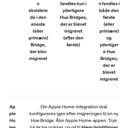
n
fandtes kun i
n fandtes i
eksistere
yderligere
både den
de i den
Hue Bridges,
første
eneste
der er blevet
(eller
(eller
migreret
primære)
primære)
(efter den
og
Bridge,
første)
yderliger
der blev
e Hue
migreret
Bridges,
der er
blevet
migreret
Ap
Din Apple Home-integration skal
ple
konfigureres igen efter migreringen til en ny
Ho
Hue Bridge. Åbn Apple Home-appen. Tryk
me
på de tre prikker, og gå til
Hjem
Indstillinger