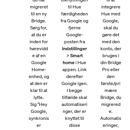
migreret
til Hue
integrere
til en ny
færdigheden
Hue med
Bridge.
fra Google og
Google,
Sørg for,
fjerne
skal du
at du er
Google-
gøre det
inden for
posten fra
med den
hørevidd
Indstillinger
konto, der
e af en
>
Smart
bruges i
Google
home
i Hue
din Bridge
Home-
appen. Link
Pro eller
enhed, og
derefter
den
at den er
Google igen.
første/pri
klar til at
I begge
mære
lytte.
tilfælde skal
Bridge, du
Sig "Hey
automatiseri
migrered
Google,
nger, der er
e.
synkronis
knyttet til
Automatis
er
disse
eringer,