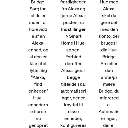
Bridge.
færdigheden
Hue med
Sørg for,
fra Alexa og
Alexa,
at du er
fjerne Alexa-
skal du
inden for
posten fra
gøre det
hørevidd
Indstillinger
med den
e af en
>
Smart
konto, der
Alexa-
Home
i Hue-
bruges i
enhed, og
appen.
din Hue
at den er
Forbind
Bridge
klar til at
derefter
Pro eller
lytte. Sig
Alexa igen. I
den
"Alexa,
begge
første/pri
find
tilfælde skal
mære
enheder."
automatiseri
Bridge, du
Hue-
nger, der er
migrered
enhedern
knyttet til
e.
e burde
disse
Automatis
nu
enheder,
eringer,
genopret
konfigureres
der er