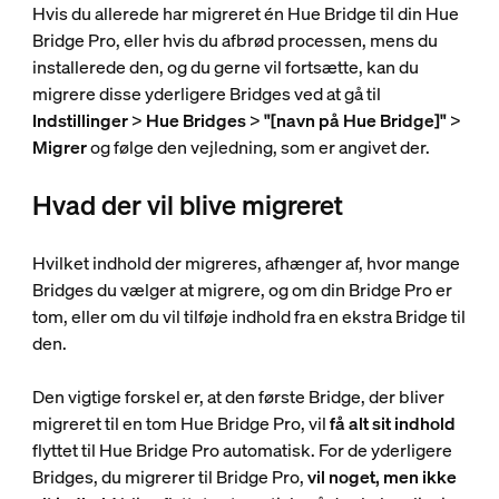
Hvis du allerede har migreret én Hue Bridge til din Hue
Bridge Pro, eller hvis du afbrød processen, mens du
installerede den, og du gerne vil fortsætte, kan du
migrere disse yderligere Bridges ved at gå til
Indstillinger
>
Hue Bridges
>
"[navn på Hue Bridge]"
>
Migrer
og følge den vejledning, som er angivet der.
Hvad der vil blive migreret
Hvilket indhold der migreres, afhænger af, hvor mange
Bridges du vælger at migrere, og om din Bridge Pro er
tom, eller om du vil tilføje indhold fra en ekstra Bridge til
den.
Den vigtige forskel er, at den første Bridge, der bliver
migreret til en tom Hue Bridge Pro, vil
få alt sit indhold
flyttet til Hue Bridge Pro automatisk. For de yderligere
Bridges, du migrerer til Bridge Pro,
vil noget, men ikke