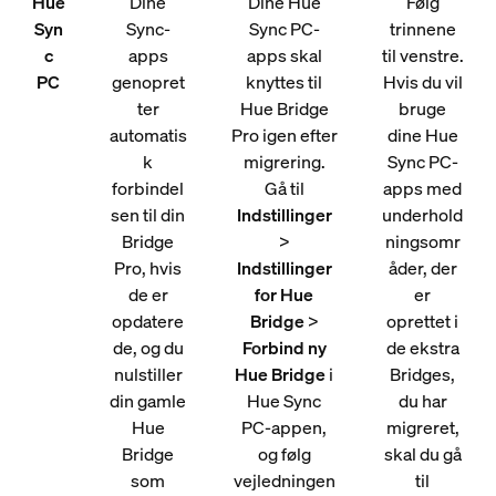
Hue
Dine
Dine Hue
Følg
Syn
Sync-
Sync PC-
trinnene
c
apps
apps skal
til venstre.
PC
genopret
knyttes til
Hvis du vil
ter
Hue Bridge
bruge
automatis
Pro igen efter
dine Hue
k
migrering.
Sync PC-
forbindel
Gå til
apps med
sen til din
Indstillinger
underhold
Bridge
>
ningsomr
Pro, hvis
Indstillinger
åder, der
de er
for Hue
er
opdatere
Bridge
>
oprettet i
de, og du
Forbind ny
de ekstra
nulstiller
Hue Bridge
i
Bridges,
din gamle
Hue Sync
du har
Hue
PC-appen,
migreret,
Bridge
og følg
skal du gå
som
vejledningen
til