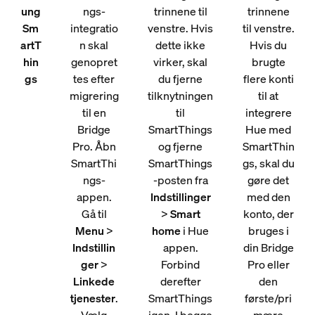
ung
ngs-
trinnene til
trinnene
Sm
integratio
venstre. Hvis
til venstre.
artT
n skal
dette ikke
Hvis du
hin
genopret
virker, skal
brugte
gs
tes efter
du fjerne
flere konti
migrering
tilknytningen
til at
til en
til
integrere
Bridge
SmartThings
Hue med
Pro. Åbn
og fjerne
SmartThin
SmartThi
SmartThings
gs, skal du
ngs-
-posten fra
gøre det
appen.
Indstillinger
med den
Gå til
>
Smart
konto, der
Menu
>
home
i Hue
bruges i
Indstillin
appen.
din Bridge
ger
>
Forbind
Pro eller
Linkede
derefter
den
tjenester
.
SmartThings
første/pri