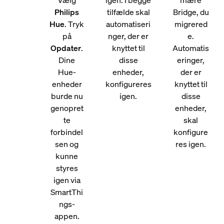
Vælg
igen. I begge
mære
Philips
tilfælde skal
Bridge, du
Hue
. Tryk
automatiseri
migrered
på
nger, der er
e.
Opdater
.
knyttet til
Automatis
Dine
disse
eringer,
Hue-
enheder,
der er
enheder
konfigureres
knyttet til
burde nu
igen.
disse
genopret
enheder,
te
skal
forbindel
konfigure
sen og
res igen.
kunne
styres
igen via
SmartThi
ngs-
appen.