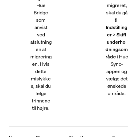
Hue
migreret,
Bridge
skal du gå
som
til
anvist
Indstilling
ved
er
>
Skift
afslutning
underhol
en af
dningsom
migrering
råde
i Hue
en. Hvis
Sync-
dette
appen og
mislykke
vælge det
s, skal du
ønskede
følge
område.
trinnene
til højre.