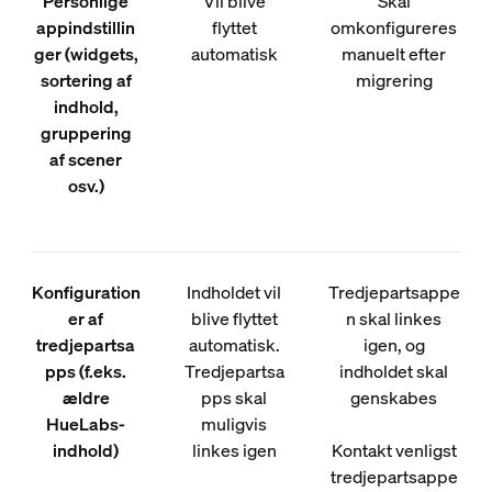
Personlige
Vil blive
Skal
appindstillin
flyttet
omkonfigureres
ger (widgets,
automatisk
manuelt efter
sortering af
migrering
indhold,
gruppering
af scener
osv.)
Konfiguration
Indholdet vil
Tredjepartsappe
er af
blive flyttet
n skal linkes
tredjepartsa
automatisk.
igen, og
pps (f.eks.
Tredjepartsa
indholdet skal
ældre
pps skal
genskabes
HueLabs-
muligvis
indhold)
linkes igen
Kontakt venligst
tredjepartsappe