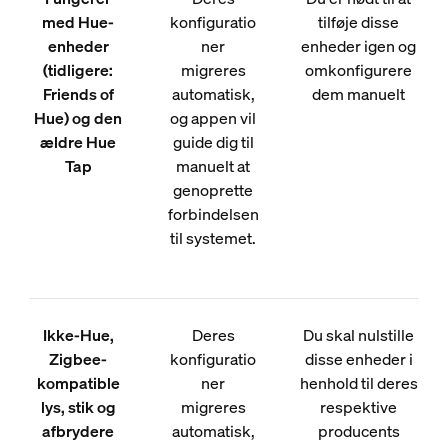
med Hue-
konfiguratio
tilføje disse
enheder
ner
enheder igen og
(tidligere:
migreres
omkonfigurere
Friends of
automatisk,
dem manuelt
Hue) og den
og appen vil
ældre Hue
guide dig til
Tap
manuelt at
genoprette
forbindelsen
til systemet.
Ikke-Hue,
Deres
Du skal nulstille
Zigbee-
konfiguratio
disse enheder i
kompatible
ner
henhold til deres
lys, stik og
migreres
respektive
afbrydere
automatisk,
producents