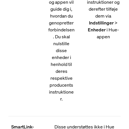
og appen vil
instruktioner og
guide dig i,
derefter tilføje
hvordan du
dem via
genopretter
Indstillinger
>
forbindelsen
Enheder
i Hue-
. Du skal
appen
nulstille
disse
enheder i
henhold til
deres
respektive
producents
instruktione
r.
SmartLink-
Disse understøttes ikke i Hue