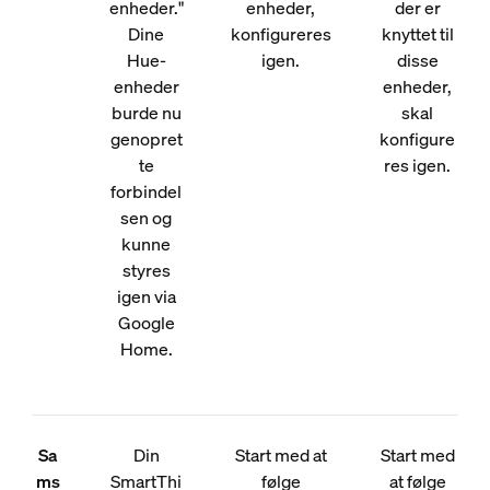
enheder."
enheder,
der er
Dine
konfigureres
knyttet til
Hue-
igen.
disse
enheder
enheder,
burde nu
skal
genopret
konfigure
te
res igen.
forbindel
sen og
kunne
styres
igen via
Google
Home.
Sa
Din
Start med at
Start med
ms
SmartThi
følge
at følge