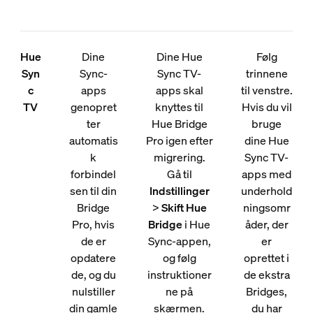
Hue
Dine
Dine Hue
Følg
Syn
Sync-
Sync TV-
trinnene
c
apps
apps skal
til venstre.
TV
genopret
knyttes til
Hvis du vil
ter
Hue Bridge
bruge
automatis
Pro igen efter
dine Hue
k
migrering.
Sync TV-
forbindel
Gå til
apps med
sen til din
Indstillinger
underhold
Bridge
>
Skift Hue
ningsomr
Pro, hvis
Bridge
i Hue
åder, der
de er
Sync-appen,
er
opdatere
og følg
oprettet i
de, og du
instruktioner
de ekstra
nulstiller
ne på
Bridges,
din gamle
skærmen.
du har