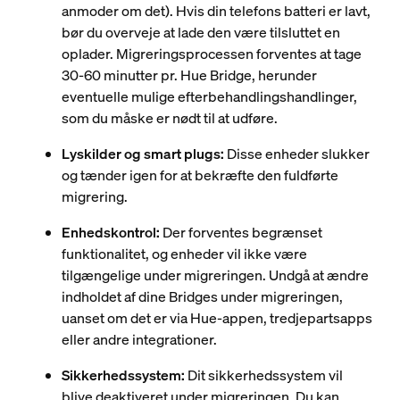
anmoder om det). Hvis din telefons batteri er lavt,
bør du overveje at lade den være tilsluttet en
oplader. Migreringsprocessen forventes at tage
30-60 minutter pr. Hue Bridge, herunder
eventuelle mulige efterbehandlingshandlinger,
som du måske er nødt til at udføre.
Lyskilder og smart plugs:
Disse enheder slukker
og tænder igen for at bekræfte den fuldførte
migrering.
Enhedskontrol:
Der forventes begrænset
funktionalitet, og enheder vil ikke være
tilgængelige under migreringen. Undgå at ændre
indholdet af dine Bridges under migreringen,
uanset om det er via Hue-appen, tredjepartsapps
eller andre integrationer.
Sikkerhedssystem:
Dit sikkerhedssystem vil
blive deaktiveret under migreringen. Du kan