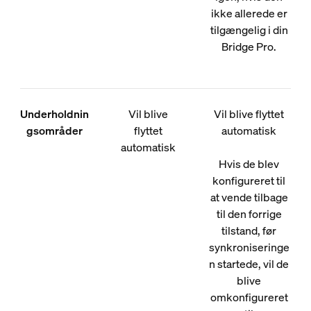
ikke allerede er
tilgængelig i din
Bridge Pro.
Underholdnin
Vil blive
Vil blive flyttet
gsområder
flyttet
automatisk
automatisk
Hvis de blev
konfigureret til
at vende tilbage
til den forrige
tilstand, før
synkroniseringe
n startede, vil de
blive
omkonfigureret