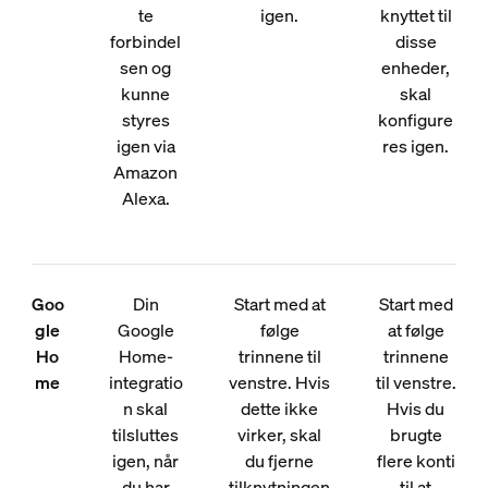
te
igen.
knyttet til
forbindel
disse
sen og
enheder,
kunne
skal
styres
konfigure
igen via
res igen.
Amazon
Alexa.
Goo
Din
Start med at
Start med
gle
Google
følge
at følge
Ho
Home-
trinnene til
trinnene
me
integratio
venstre. Hvis
til venstre.
n skal
dette ikke
Hvis du
tilsluttes
virker, skal
brugte
igen, når
du fjerne
flere konti
du har
tilknytningen
til at