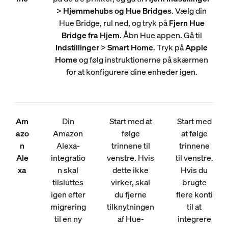
>
Hjemmehubs og Hue Bridges
. Vælg din
Hue Bridge, rul ned, og tryk på
Fjern Hue
Bridge fra Hjem
. Åbn Hue appen. Gå til
Indstillinger
>
Smart Home
. Tryk på
Apple
Home
og følg instruktionerne på skærmen
for at konfigurere dine enheder igen.
Am
Din
Start med at
Start med
azo
Amazon
følge
at følge
n
Alexa-
trinnene til
trinnene
Ale
integratio
venstre. Hvis
til venstre.
xa
n skal
dette ikke
Hvis du
tilsluttes
virker, skal
brugte
igen efter
du fjerne
flere konti
migrering
tilknytningen
til at
til en ny
af Hue-
integrere