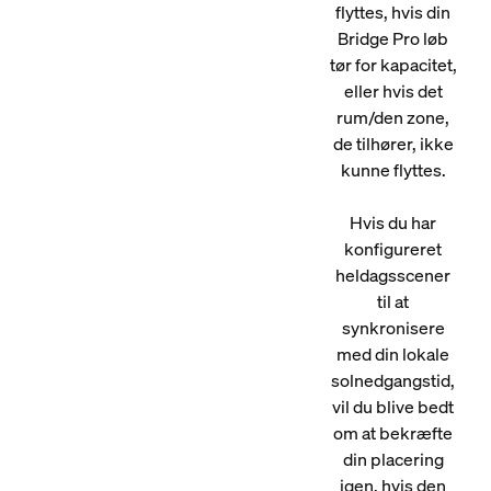
flyttes, hvis din
Bridge Pro løb
tør for kapacitet,
eller hvis det
rum/den zone,
de tilhører, ikke
kunne flyttes.
Hvis du har
konfigureret
heldagsscener
til at
synkronisere
med din lokale
solnedgangstid,
vil du blive bedt
om at bekræfte
din placering
igen, hvis den