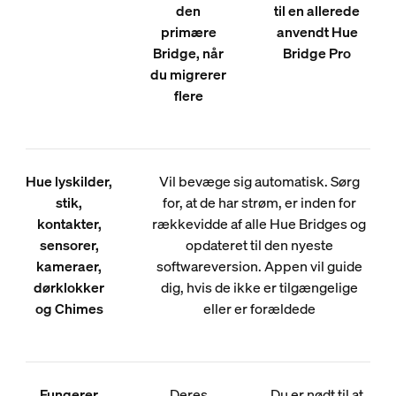
den
til en allerede
primære
anvendt Hue
Bridge, når
Bridge Pro
du migrerer
flere
Hue lyskilder,
Vil bevæge sig automatisk. Sørg
stik,
for, at de har strøm, er inden for
kontakter,
rækkevidde af alle Hue Bridges og
sensorer,
opdateret til den nyeste
kameraer,
softwareversion. Appen vil guide
dørklokker
dig, hvis de ikke er tilgængelige
og Chimes
eller er forældede
Fungerer
Deres
Du er nødt til at