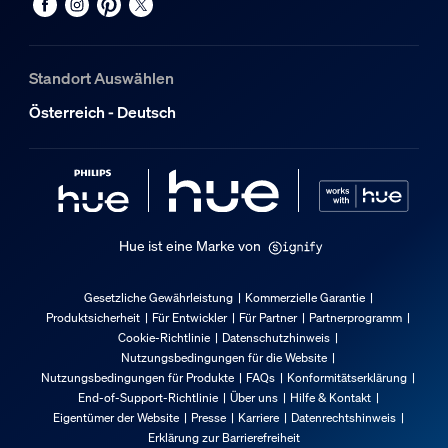
Farbtemperatur
2000-6500 K
Packmaße und Gewicht
Standort Auswählen
Österreich - Deutsch
EAN/UPC - Produkt
8719514491649
Nettogewicht
0,1 kg
Bruttogewicht
Hue ist eine Marke von
0,13 kg
Höhe
Gesetzliche Gewährleistung
Kommerzielle Garantie
174 mm
Produktsicherheit
Für Entwickler
Für Partner
Partnerprogramm
Cookie-Richtlinie
Datenschutzhinweis
Länge
Nutzungsbedingungen für die Website
72 mm
Nutzungsbedingungen für Produkte
FAQs
Konformitätserklärung
Breite
End-of-Support-Richtlinie
Über uns
Hilfe & Kontakt
Eigentümer der Website
Presse
Karriere
Datenrechtshinweis
72 mm
Erklärung zur Barrierefreiheit