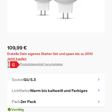
109,99 €
Aktueller Preis ist 109,99 €
Erstelle Dein eigenes Starter-Set und spare bis zu 20%!
Jetzt kaufen
Produktdatenblatt herunterladen
Sockel
GU 5.3
Lichtfarbe
Warm bis kaltweiß und Farbiges
Pack
2er Pack
Vorrätig