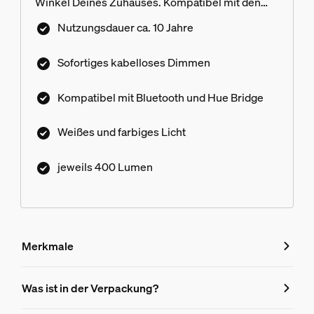
Winkel Deines Zuhauses. Kompatibel mit den
meisten Transformatoren.¹
Nutzungsdauer ca. 10 Jahre
Sofortiges kabelloses Dimmen
Kompatibel mit Bluetooth und Hue Bridge
Weißes und farbiges Licht
jeweils 400 Lumen
Merkmale
Merkmale
Was ist in der Verpackung?