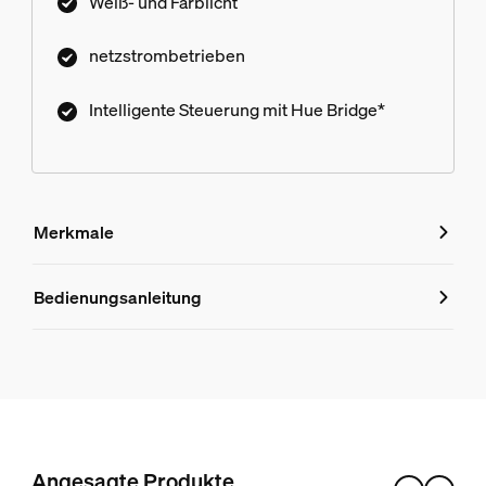
Weiß- und Farblicht
netzstrombetrieben
Intelligente Steuerung mit Hue Bridge*
Merkmale
Merkmale
Bedienungsanleitung
Produktnummer (EAN/UPC)
8718696174296
Design und Materialausführung
Farbe
Angesagte Produkte