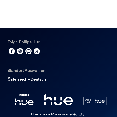
Farbwiedergabeindex (CRI)
≥80
Farbtemperatur
2000-6500 K
Sonstiges
Folge Philips Hue
Speziell geeignet für
Garten, Patio
Typ
Standort Auswählen
Sockel-/Wegeleuchte
Österreich - Deutsch
Packmaße und Gewicht
EAN/UPC - Produkt
8718696174296
Nettogewicht
Hue ist eine Marke von
2,43 kg