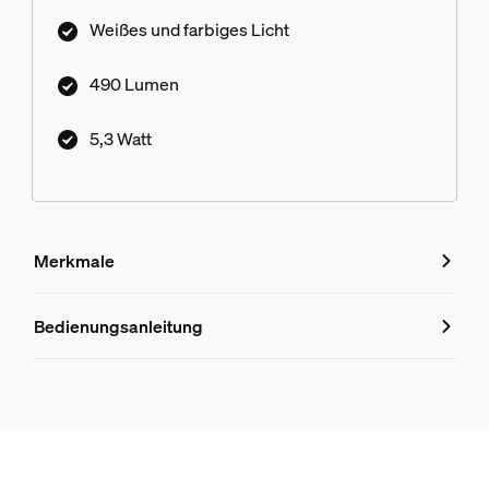
Weißes und farbiges Licht
490 Lumen
5,3 Watt
Merkmale
Merkmale
Bedienungsanleitung
Produktnummer (EAN/UPC)
8719514407466
Design und Materialausführung