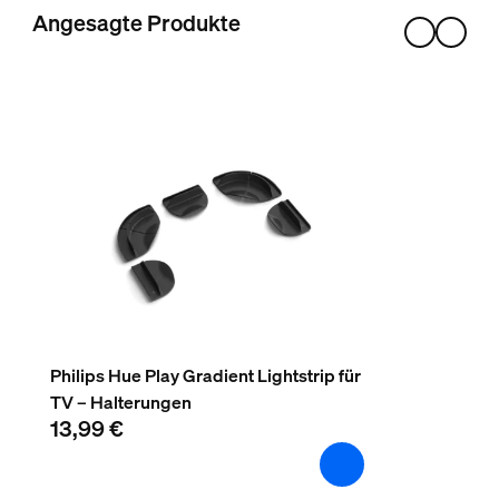
Farbe
Angesagte Produkte
Weiß
Material
Metall
Nutzlebensdauer
Nennlebensdauer
25.000
Zusatzfunktion/Zubehör im Lieferumfa
Schwenkbarer Spotkopf
Drehbar (links-rechts), Neigbar (unten-oben)
Philips Hue Play Gradient Lightstrip für
TV – Halterungen
LED integriert
13,99 €
Ja
Lichteigenschaften