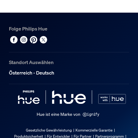
Weiß
Material
Metall
Folge Philips Hue
Sonstiges
Speziell geeignet für
Wohnzimmer, Schlafzimmer, Büroflächen, Arbeitszimmer, 
Standort Auswählen
Typ
Österreich - Deutsch
Sonstiges
Packmaße und Gewicht
EAN/UPC - Produkt
8719514407305
Hue ist eine Marke von
Nettogewicht
0,44 kg
Gesetzliche Gewährleistung
Kommerzielle Garantie
Produktsicherheit
Für Entwickler
Für Partner
Partnerprogramm