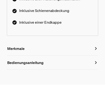
Inklusive Schienenabdeckung
Inklusive einer Endkappe
Merkmale
Merkmale
Bedienungsanleitung
Produktnummer (EAN/UPC)
8719514407305
Design und Materialausführung
Farbe