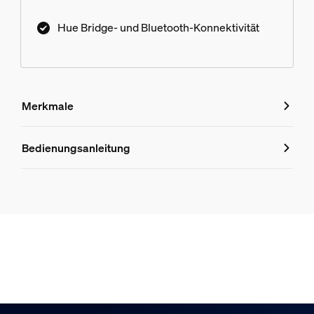
Hue Bridge- und Bluetooth-Konnektivität
Merkmale
Merkmale
Bedienungsanleitung
Produktnummer (EAN/UPC)
8721103109170
Lampeneigenschaften
Dimmbar
Ja
Design und Materialausführung