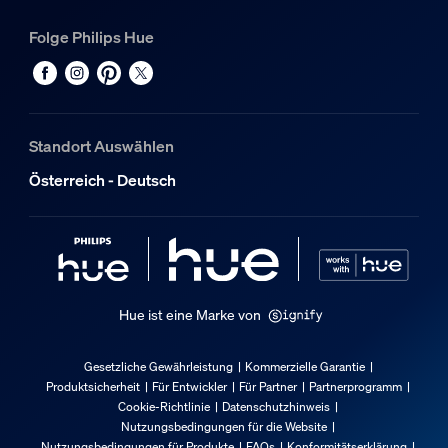
Folge Philips Hue
Farbe
Weiß
Material
Aluminiumdruckguss, PC
Standort Auswählen
Nutzlebensdauer
Österreich - Deutsch
Anzahl der Schaltzyklen
50.000
Nennlebensdauer
25.000
Hue ist eine Marke von
Umgebungstemperaturbereich
-20 bis +45 °C
Gesetzliche Gewährleistung
Kommerzielle Garantie
Produktsicherheit
Für Entwickler
Für Partner
Partnerprogramm
Zusatzfunktion/Zubehör im Lieferumfa
Cookie-Richtlinie
Datenschutzhinweis
Nutzungsbedingungen für die Website
Nutzungsbedingungen für Produkte
FAQs
Konformitätserklärung