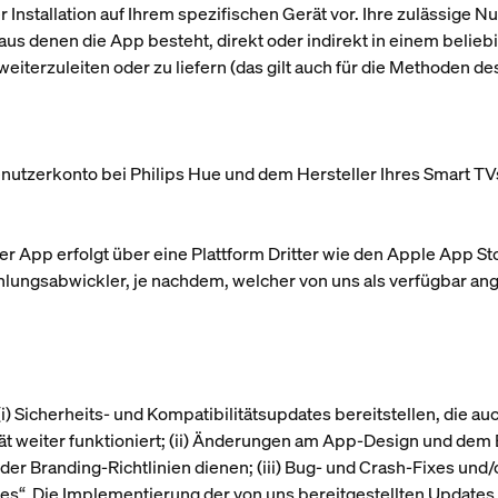
 Installation auf Ihrem spezifischen Gerät vor. Ihre zulässige N
, aus denen die App besteht, direkt oder indirekt in einem belie
weiterzuleiten oder zu liefern (das gilt auch für die Methoden 
enutzerkonto bei Philips Hue und dem Hersteller Ihres Smart TV
 App erfolgt über eine Plattform Dritter wie den Apple App Sto
ahlungsabwickler, je nachdem, welcher von uns als verfügbar 
(i) Sicherheits- und Kompatibilitätsupdates bereitstellen, die 
t weiter funktioniert; (ii) Änderungen am App-Design und dem
r Branding-Richtlinien dienen; (iii) Bug- und Crash-Fixes und/o
tes
“. Die Implementierung der von uns bereitgestellten Updates i