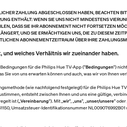
LICHER ZAHLUNG ABGESCHLOSSEN HABEN, BEACHTEN BITT
NG ENTHÄLT: WENN SIE UNS NICHT MINDESTENS VIERUND
N, DASS SIE IHR ABONNEMENT NICHT FORTSETZEN MÖCHT
GERT, UND SIE ERMÄCHTIGEN UNS, DIE ZU DIESEM ZEI
LICHEN ABONNEMENTZEITRAUM ÜBER IHRE ZAHLUNGSM
 und welches Verhältnis wir zueinander haben.
se Bedingungen für die Philips Hue TV-App (“
Bedingungen
“) nich
as Sie von uns erwarten können und auch, was wir von Ihnen ver
ungsmethode (wie nachfolgend festgelegt) für die Philips Hue TV
immen, entsteht zwischen Ihnen und uns eine gültige, verbind
gelt ist („
Vereinbarung
“). Mit „
wir
“, „
uns
“, „
unser/unsere
“ oder 
61150, Umsatzsteuer-Identifikationsnummer NL009076992B01 