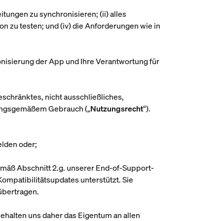
tungen zu synchronisieren; (ii) alles
on zu testen; und (iv) die Anforderungen wie in
onisierung der App und Ihre Verantwortung für
schränktes, nicht ausschließliches,
mungsgemäßem Gebrauch („
Nutzungsrecht
“).
lden oder;
emäß Abschnitt 2.g. unserer End-of-Support-
Kompatibilitätsupdates unterstützt. Sie
übertragen.
behalten uns daher das Eigentum an allen