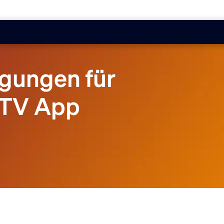
gungen für
e TV App