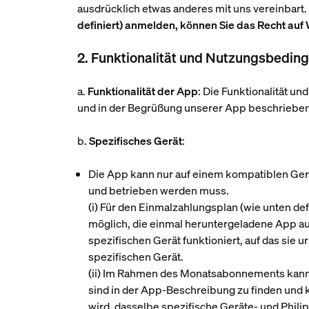
ausdrücklich etwas anderes mit uns vereinbart.
definiert) anmelden, können Sie das Recht au
2. Funktionalität und Nutzungsbedin
a.
Funktionalität der App
: Die Funktionalität u
und in der Begrüßung unserer App beschrieben
b.
Spezifisches Gerät
:
Die App kann nur auf einem kompatiblen Gerä
und betrieben werden muss.
(i)
Für den Einmalzahlungsplan (wie unten defi
möglich, die einmal heruntergeladene App au
spezifischen Gerät funktioniert, auf das si
spezifischen Gerät.
(ii)
Im Rahmen des Monatsabonnements kann di
sind in der App-Beschreibung zu finden und k
wird, dasselbe spezifische Geräte- und Phil