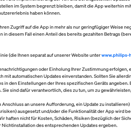
tellen im System begrenzt bleiben, damit die App weiterhin m
enutzererlebnis haben können.
hren Zugriff auf die App in mehr als nur geringfügiger Weise nega
n in diesem Fall einen Anteil des bereits gezahlten Betrags (be
inie (die Ihnen separat auf unserer Website unter
www.philips-
achrichtigungen oder Einholung Ihrer Zustimmung erfolgen, ein
sich mit automatischen Updates einverstanden. Sollten Sie aller
es in den Einstellungen der Ihres spezifischen Geräts angeben. Es
. Sie sind dafür verantwortlich, dies zu tun, um zu gewährleiste
m Anschluss an unsere Aufforderung, ein Update zu installieren
risiken) ausgesetzt und/oder die Funktionalität der App wird b
 Wir haften nicht für Kosten, Schäden, Risiken (bezüglich der Si
rer Nichtinstallation des entsprechenden Updates ergeben.