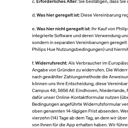
c.
Erforderliches Alter
: Sie bestätigen, dass Si
d.
Was hier geregelt ist:
Diese Vereinbarung reg
e.
Was hier nicht geregelt ist
: Ihr Kauf von Phi
integrierte Software und deren Verwendung und/
sondern in separaten Vereinbarungen geregelt 
Philips Hue Nutzungsbedingungen) und hiermit
f.
Widerrufsrecht
: Als Verbraucher im Europäis
Angabe von Gründen zu widerrufen. Die Widerru
nach gewählter Zahlungsmethode die Anweisung
können uns Ihre Entscheidung, diese Vereinbaru
Campus 48, 5656 AE Eindhoven, Niederlande, FA
dafür unser Online-Kontaktformular nutzen (üb
Bedingungen angeführte Widerrufsformular verwe
oben genannten 14-tägigen Frist absenden. Wenn 
vierzehn (14) Tage ab dem Tag, an dem wir über
von Ihnen für die App erhalten haben. Wir führ