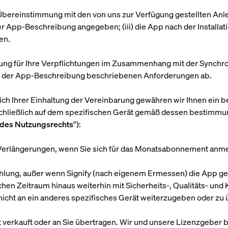
in Übereinstimmung mit den von uns zur Verfügung gestellten Anlei
er App-Beschreibung angegeben; (iii) die App nach der Installati
en.
ftung für Ihre Verpflichtungen im Zusammenhang mit der Synchr
in der App-Beschreibung beschriebenen Anforderungen ab.
ich Ihrer Einhaltung der Vereinbarung gewähren wir Ihnen ein be
sschließlich auf dem spezifischen Gerät gemäß dessen bestim
 des Nutzungsrechts
“):
Verlängerungen, wenn Sie sich für das Monatsabonnement anme
lzahlung, außer wenn Signify (nach eigenem Ermessen) die App g
ichen Zeitraum hinaus weiterhin mit Sicherheits-, Qualitäts- und 
nicht an ein anderes spezifisches Gerät weiterzugeben oder zu 
ht verkauft oder an Sie übertragen. Wir und unsere Lizenzgeber 