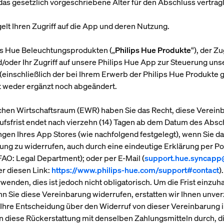
e das gesetzlich vorgeschriebene Alter für den Abschluss vertra
elt Ihren Zugriff auf die App und deren Nutzung.
lips Hue Beleuchtungsprodukten („
Philips Hue Produkte
“), der Z
oder Ihr Zugriff auf unsere Philips Hue App zur Steuerung unse
(einschließlich der bei Ihrem Erwerb der Philips Hue Produkte
 weder ergänzt noch abgeändert.
chen Wirtschaftsraum (EWR) haben Sie das Recht, diese Vereinb
fsfrist endet nach vierzehn (14) Tagen ab dem Datum des Absch
en Ihres App Stores (wie nachfolgend festgelegt), wenn Sie d
ng zu widerrufen, auch durch eine eindeutige Erklärung per Post
O: Legal Department); oder per E-Mail (
support.hue.syncapp
er diesen Link:
https://www.philips-hue.com/support#contact
)
nden, dies ist jedoch nicht obligatorisch. Um die Frist einzuh
Sie diese Vereinbarung widerrufen, erstatten wir Ihnen unverzüg
 Ihre Entscheidung über den Widerruf von dieser Vereinbarung i
en diese Rückerstattung mit denselben Zahlungsmitteln durch, d