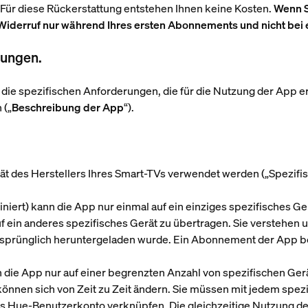
 Für diese Rückerstattung entstehen Ihnen keine Kosten.
Wenn S
f Widerruf nur während Ihres ersten Abonnements und nicht be
gungen.
nd die spezifischen Anforderungen, die für die Nutzung der App e
 („
Beschreibung der App
“).
t des Herstellers Ihres Smart-TVs verwendet werden („
Spezifi
niert) kann die App nur einmal auf ein einziges spezifisches Ge
f ein anderes spezifisches Gerät zu übertragen. Sie verstehen 
e ursprünglich heruntergeladen wurde. Ein Abonnement der App b
e App nur auf einer begrenzten Anzahl von spezifischen Ger
önnen sich von Zeit zu Zeit ändern. Sie müssen mit jedem spez
ips Hue-Benutzerkonto verknüpfen. Die gleichzeitige Nutzung 