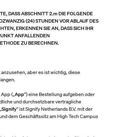
E, DASS ABSCHNITT 2.m DIE FOLGENDE
ZWANZIG (24) STUNDEN VOR ABLAUF DES
EN, ERKENNEN SIE AN, DASS SICH IHR
TPUNKT ANFALLENDEN
ETHODE ZU BERECHNEN.
t anzusehen, aber es ist wichtig, diese
langen.
 App („
App
“) eine Bestellung aufgeben oder
liche und durchsetzbare vertragliche
„
Signify
“ ist Signify Netherlands B.V. mit der
und dem Geschäftssitz am High Tech Campus