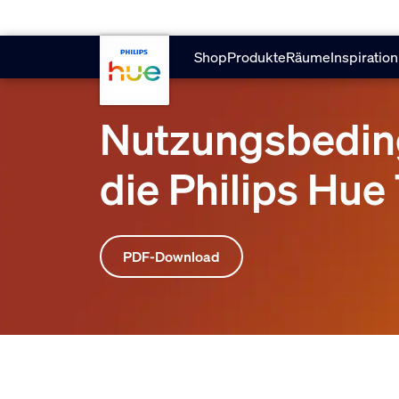
Zum Hauptinhalt springen
Shop
Produkte
Räume
Inspiration
Nutzungsbedin
die Philips Hu
PDF-Download