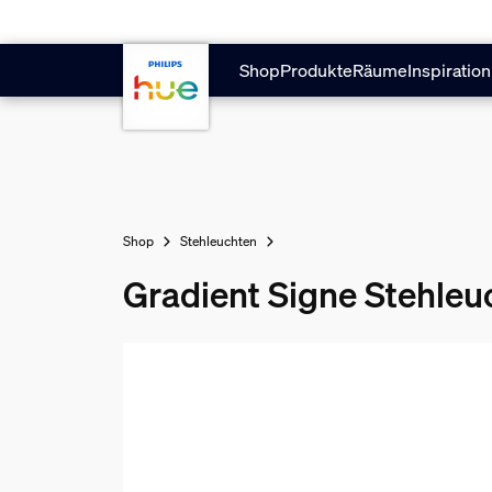
Zum Hauptinhalt springen
Shop
Produkte
Räume
Inspiration
Shop
Stehleuchten
Gradient Signe Stehleu