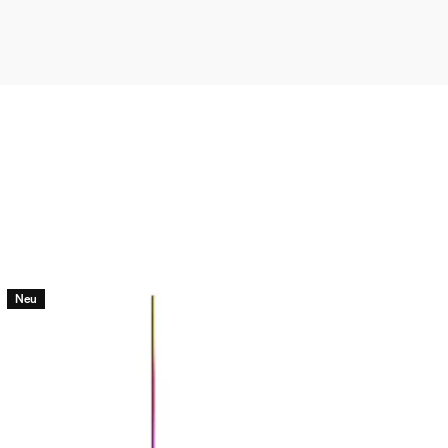
mische Szenen bei Leuchten mit
 im Lieferumfang enthalten
dient Signe Leuchten in einem
t&quot;?
Neu
d zwischen den Original Hue Si