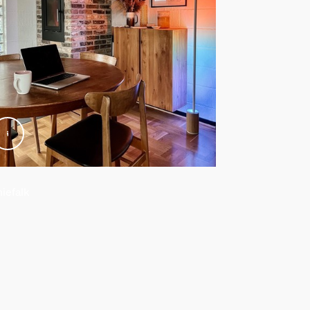
iefalk
@deer.home