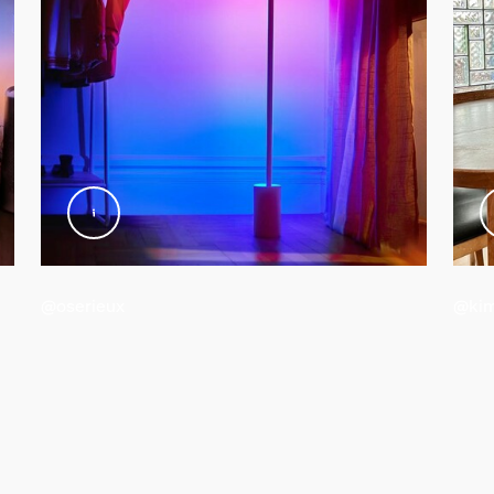
@oserieux
@kim