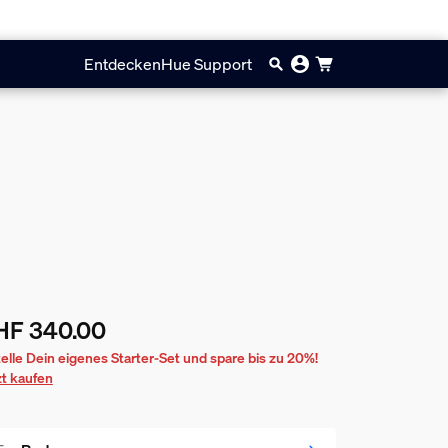
Entdecken
Hue Support
HF 340.00
ueller Preis ist CHF 340.00
telle Dein eigenes Starter-Set und spare bis zu 20%!
zt kaufen