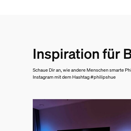
Nettogewicht
2.37 kg
Bruttogewicht
3.33 kg
Höhe
Inspiration für
1'506 mm
Länge
140 mm
Schaue Dir an, wie andere Menschen smarte Phi
Breite
Instagram mit dem Hashtag #philipshue
146 mm
Material-Nummer (12NC)
915005987201
Produktabmessungen u
Nettogewicht