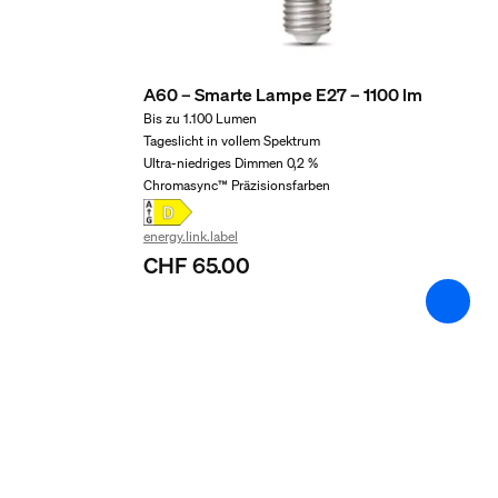
Farbwiedergabeindex (CRI)
>80
A60 – Smarte Lampe E27 – 1100 lm
Farbtemperatur
Bis zu 1.100 Lumen
Tageslicht in vollem Spektrum
2000-6500 K
Ultra-niedriges Dimmen 0,2 %
Sonstiges
Chromasync™ Präzisionsfarben
energy.link.label
Speziell geeignet für
CHF 65.00
Wohnzimmer, Schlafzimmer
Typ
Stehlampe
Packmaße und Gewich
EAN/UPC - Produkt
8719514476219