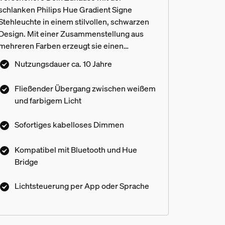
schlanken Philips Hue Gradient Signe
Stehleuchte in einem stilvollen, schwarzen
Design. Mit einer Zusammenstellung aus
mehreren Farben erzeugt sie einen
einzigartigen Farbverlauf an Deinen Wänden.
Nutzungsdauer ca. 10 Jahre
Fließender Übergang zwischen weißem
und farbigem Licht
hten eine Hue Bridge?
Sofortiges kabelloses Dimmen
Kompatibel mit Bluetooth und Hue
Bridge
e in der Hue App?
Lichtsteuerung per App oder Sprache
mit anderen Philips Hue Leuch