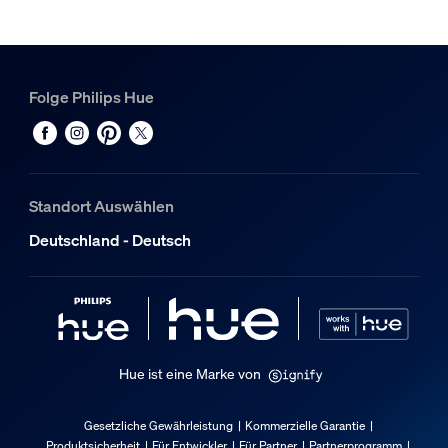
0,09 kg
Bruttogewicht
0,11 kg
Höhe
Folge Philips Hue
100 mm
Länge
115 mm
Standort Auswählen
Breite
25 mm
Deutschland - Deutsch
Material-Nummer (12NC)
929004256501
Produktabmessungen und -gewicht
Hue ist eine Marke von
Kabellänge
3.000
Gesetzliche Gewährleistung
Kommerzielle Garantie
Gesamte Länge
Produktsicherheit
Für Entwickler
Für Partner
Partnerprogramm