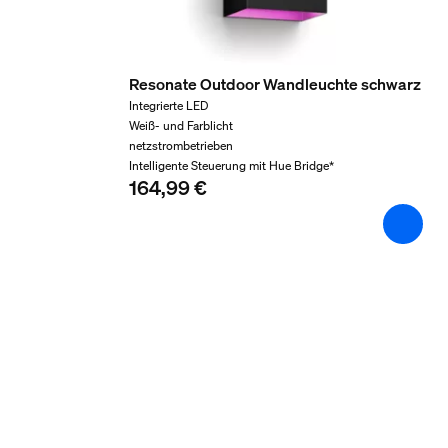
Garantie
2 Jahr(e)
Technische Daten
Resonate Outdoor Wandleuchte schwarz
Integrierte LED
Weiß- und Farblicht
Netzstrom
netzstrombetrieben
100‑240 V
Intelligente Steuerung mit Hue Bridge*
164,99 €
IP-Code
IP65 (IP20-Netzteil)
Schutzklasse
Klasse III
Bildsensor der Kamera
CMOS - F35
Sichtfeld der Kameralinse (Grad)
141,2
Kamera-Adapter
12VDC/24DC