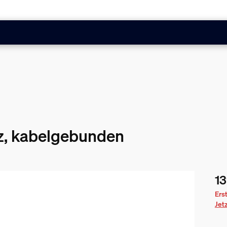
z, kabelgebunden
13
Akt
Ers
Jet