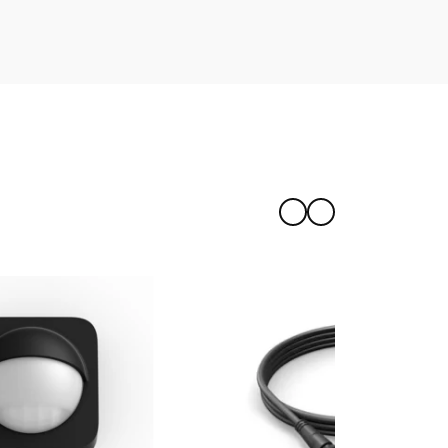
 Flutlichtkamera ausrichten?
ichtkamera eine Hue Bridge?