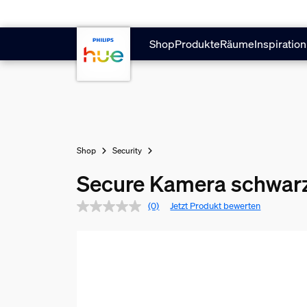
Zum Hauptinhalt springen
Shop
Produkte
Räume
Inspiration
Shop
Security
Secure Kamera schwar
(0)
Jetzt Produkt bewerten