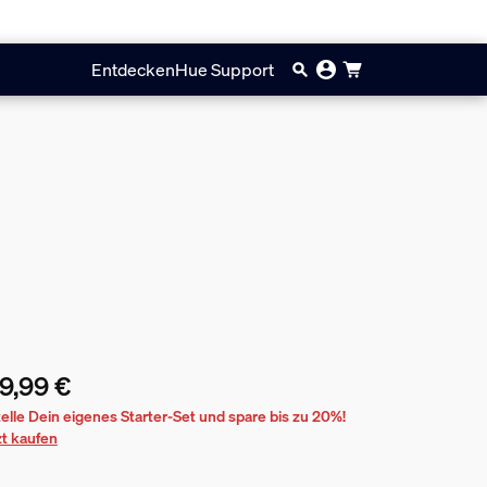
Entdecken
Hue Support
9,99 €
ueller Preis ist 139,99 €
telle Dein eigenes Starter-Set und spare bis zu 20%!
zt kaufen