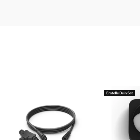
 ich die Kamera der Hue Secure
erwendung der Hue Secure Flutl
 Hue Secure Flutlichtkamera?
Erstelle Dein Set
 auf meine Frage gefunden.