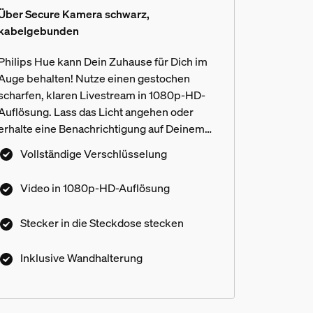
Über Secure Kamera schwarz,
kabelgebunden
Philips Hue kann Dein Zuhause für Dich im
Auge behalten! Nutze einen gestochen
scharfen, klaren Livestream in 1080p-HD-
Auflösung. Lass das Licht angehen oder
erhalte eine Benachrichtigung auf Deinem
Mobilgerät, wenn Bewegung erkannt wird.
Vollständige Verschlüsselung
Mit einem Tippen in der Hue App kannst Du
sogar einen Tonalarm auslösen. Diese
Video in 1080p-HD-Auflösung
kabelgebundene
Heimüberwachungskamera lässt sich
Stecker in die Steckdose stecken
e Lampen als das Flutlicht aus
einfach in jedem Zuhause montieren und
installieren.
Inklusive Wandhalterung
htkamera ein Hue Secure Abonn