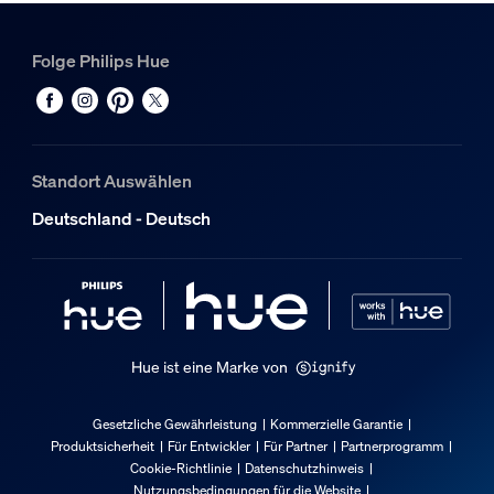
Nutzlebensdauer
Folge Philips Hue
Nennlebensdauer
25.000
Zusatzfunktion/Zubehör im Lieferumfa
Standort Auswählen
4 Lichtszenen
Deutschland - Deutsch
Ja
Batterien im Lieferumfang enthalten
Ja
Warmes, blendfreies Licht
Ja
Hue ist eine Marke von
Dimmbar mit Hue App und Schalter
Ja
Gesetzliche Gewährleistung
Kommerzielle Garantie
Über Fernbedienung dimmbar
Produktsicherheit
Für Entwickler
Für Partner
Partnerprogramm
Cookie-Richtlinie
Datenschutzhinweis
Ja
Nutzungsbedingungen für die Website