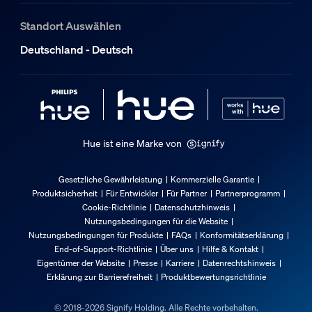
EAN/UPC - Produkt
Standort Auswählen
8720169330610
Deutschland - Deutsch
Nettogewicht
0,8 kg
Bruttogewicht
0,91 kg
Höhe
Hue ist eine Marke von
301,5 mm
Länge
Gesetzliche Gewährleistung
Kommerzielle Garantie
37,5 mm
Produktsicherheit
Für Entwickler
Für Partner
Partnerprogramm
Cookie-Richtlinie
Datenschutzhinweis
Breite
Nutzungsbedingungen für die Website
296,5 mm
Nutzungsbedingungen für Produkte
FAQs
Konformitätserklärung
End-of-Support-Richtlinie
Über uns
Hilfe & Kontakt
Material-Nummer (12NC)
Eigentümer der Website
Presse
Karriere
Datenrechtshinweis
929003823001
Erklärung zur Barrierefreiheit
Produktbewertungsrichtlinie
Produktabmessungen und -gewicht
© 2018-2026 Signify Holding. Alle Rechte vorbehalten.