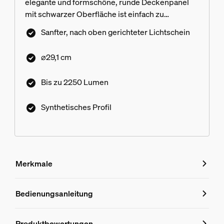
elegante und formschöne, runde Deckenpanel
mit schwarzer Oberfläche ist einfach zu
installieren und sieht überall gut aus.
Sanfter, nach oben gerichteter Lichtschein
⌀29,1 cm
Bis zu 2250 Lumen
Synthetisches Profil
Merkmale
Merkmale
Bedienungsanleitung
Produktnummer (EAN/UPC)
Produktbewertungen