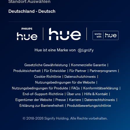
Standort Auswählen
8718696170601
Deutschland - Deutsch
Nettogewicht
2,12 kg
Bruttogewicht
2,96 kg
Höhe
Hue ist eine Marke von
865 mm
Länge
Gesetzliche Gewährleistung
Kommerzielle Garantie
207 mm
Produktsicherheit
Für Entwickler
Für Partner
Partnerprogramm
Cookie-Richtlinie
Datenschutzhinweis
Breite
Nutzungsbedingungen für die Website
322 mm
Nutzungsbedingungen für Produkte
FAQs
Konformitätserklärung
End-of-Support-Richtlinie
Über uns
Hilfe & Kontakt
Material-Nummer (12NC)
Eigentümer der Website
Presse
Karriere
Datenrechtshinweis
915005732701
Erklärung zur Barrierefreiheit
Produktbewertungsrichtlinie
Produktabmessungen und -gewicht
© 2018-2026 Signify Holding. Alle Rechte vorbehalten.