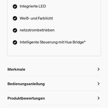
Integrierte LED
Weiß- und Farblicht
netzstrombetrieben
Intelligente Steuerung mit Hue Bridge*
Merkmale
Merkmale
Bedienungsanleitung
Produktnummer (EAN/UPC)
Produktbewertungen
8718696170601