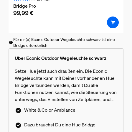
3.7
Bridge Pro
von
99,99 €
5
Sternen.
3
Bewertungen
Für ein(e) Econic Outdoor Wegeleuchte schwarz ist eine
Bridge erforderlich
Über Econic Outdoor Wegeleuchte schwarz
Setze Hue jetzt auch draußen ein. Die Econic
Wegeleuchte kann mit Deiner vorhandenen Hue
Bridge verbunden werden, damit Du alle
Funktionen nutzen kannst, wie die Steuerung von
unterwegs, das Einstellen von Zeitplänen, und
die Erzeugung beliebiger Atmosphären. Die Hue
White & Color Ambiance
Bridge ist nicht im Lieferumfang enthalten.
Dazu brauchst Du eine Hue Bridge