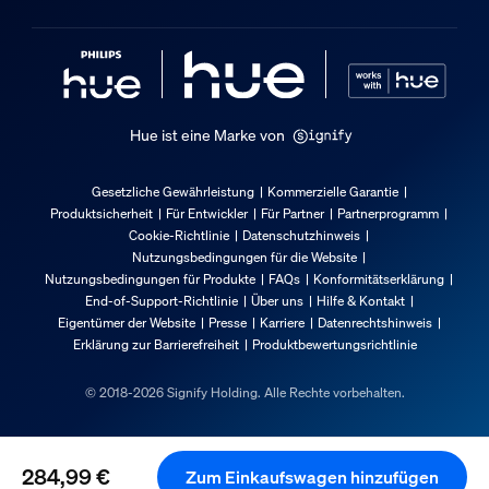
Packmaße und Gewicht
EAN/UPC - Produkt
8720169263055
Hue ist eine Marke von
Nettogewicht
1,1 kg
Gesetzliche Gewährleistung
Kommerzielle Garantie
Produktsicherheit
Für Entwickler
Für Partner
Partnerprogramm
Bruttogewicht
Cookie-Richtlinie
Datenschutzhinweis
1,56 kg
Nutzungsbedingungen für die Website
Höhe
Nutzungsbedingungen für Produkte
FAQs
Konformitätserklärung
End-of-Support-Richtlinie
Über uns
Hilfe & Kontakt
388 mm
Eigentümer der Website
Presse
Karriere
Datenrechtshinweis
Länge
Erklärung zur Barrierefreiheit
Produktbewertungsrichtlinie
219 mm
© 2018-2026 Signify Holding. Alle Rechte vorbehalten.
Breite
209 mm
Material-Nummer (12NC)
284,99 €
Zum Einkaufswagen hinzufügen