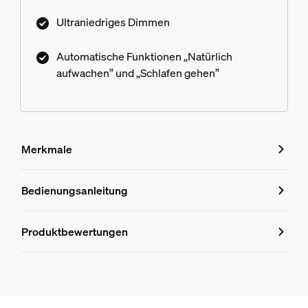
Ultraniedriges Dimmen
Automatische Funktionen „Natürlich
aufwachen” und „Schlafen gehen”
Merkmale
Merkmale
Bedienungsanleitung
Produktnummer (EAN/UPC)
Produktbewertungen
8720169263055
Design und Materialausführung
Farbe