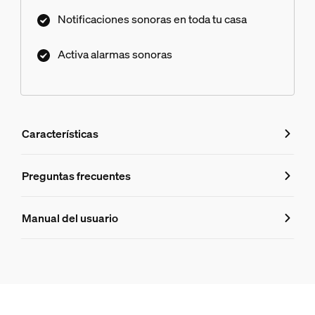
Notificaciones sonoras en toda tu casa
Activa alarmas sonoras
Características
Características
Preguntas frecuentes
Preguntas frecuentes
Número de producto (EAN/UPC)
Manual del usuario
8720169361584
Diseño y acabado
Does the Hue Secure doorbell work with
Color
Negro