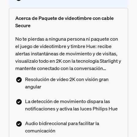
Acerca de Paquete de videotimbre con cable
Secure
No te pierdas a ninguna persona ni paquete con
el juego de videotimbre y timbre Hue: recibe
alertas instantáneas de movimiento y de visitas,
visualízalo todo en 2K con la tecnología Starlight y
mantente conectado con la conversación
bidireccional desde cualquier lugar. El
Resolución de vídeo 2K con visión gran
videotimbre activa las luces Philips Hue y envía
angular
notificaciones en tiempo real, mientras que el
timbre inteligente emite alertas sonoras. Todo
La detección de movimiento dispara las
funciona a la perfección con las luces y
notificaciones y activa las luces Philips Hue
accesorios Hue para mejorar la seguridad de tu
hogar, tanto de día como de noche. Requiere un
Audio bidireccional para facilitar la
transformador de 12-24 Vca - min 10 VA (no
comunicación
incluido)