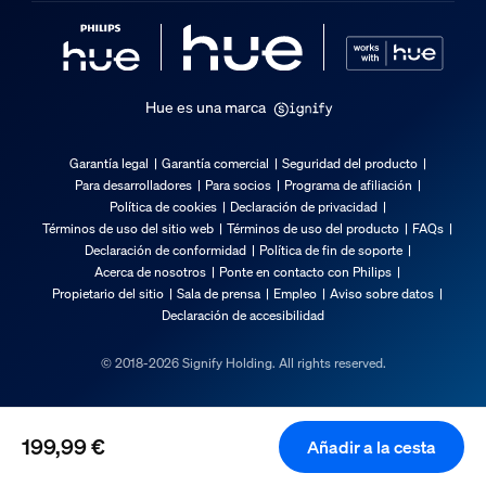
Longitud
86 mm
Anchura
What is the resolution of the camera?
219 mm
Hue es una marca
Código 12NC
929003816503
What tools do I need to install the Hue
Garantía legal
Garantía comercial
Seguridad del producto
Para desarrolladores
Para socios
Programa de afiliación
Servicio
Política de cookies
Declaración de privacidad
Términos de uso del sitio web
Términos de uso del producto
FAQs
Declaración de conformidad
Política de fin de soporte
Garantía
Acerca de nosotros
Ponte en contacto con Philips
2 años
Propietario del sitio
Sala de prensa
Empleo
Aviso sobre datos
Declaración de accesibilidad
Especificaciones técnicas
© 2018-2026 Signify Holding. All rights reserved.
Ubicación
Seguridad para exteriores
199,99 €
Añadir a la cesta
Red eléctrica
El precio actual es 199,99 €
12 V