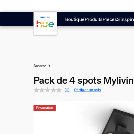
Aller au contenu principal
Boutique
Produits
Pièces
S'inspir
Acheter
Pack de 4 spots Mylivi
(0)
Rédiger un avis
Promotion