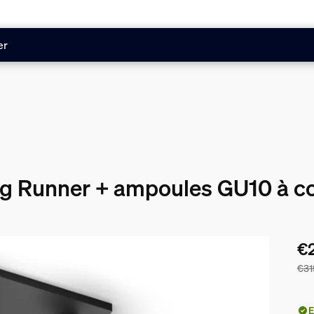
er
ng Runner + ampoules GU10 à co
€
€31
Le 
E