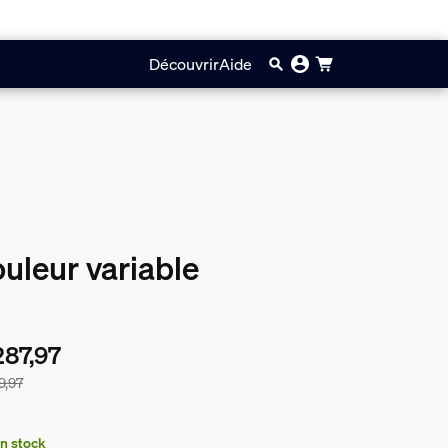
Découvrir
Aide
uleur variable
287,97
9,97
prix du lot est de €287,97, le prix des produits de ce lot vendus
n stock