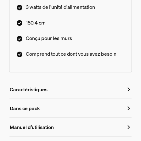
3 watts de l'unité d'alimentation
150.4 cm
Conçu pour les murs
Comprend tout ce dont vous avez besoin
Caractéristiques
Caractéristiques
Dans ce pack
Numéro de produit (EAN/UPC)
Manuel d’utilisation
8719514873056