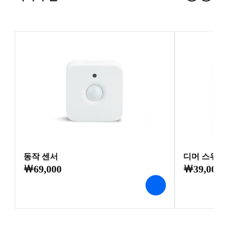
동작 센서
디머 스위치(
￦69,000
￦39,000