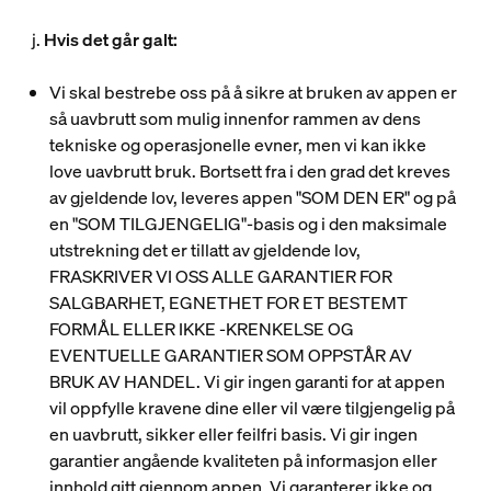
j.
Hvis det går galt:
Vi skal bestrebe oss på å sikre at bruken av appen er
så uavbrutt som mulig innenfor rammen av dens
tekniske og operasjonelle evner, men vi kan ikke
love uavbrutt bruk. Bortsett fra i den grad det kreves
av gjeldende lov, leveres appen "SOM DEN ER" og på
en "SOM TILGJENGELIG"-basis og i den maksimale
utstrekning det er tillatt av gjeldende lov,
FRASKRIVER VI OSS ALLE GARANTIER FOR
SALGBARHET, EGNETHET FOR ET BESTEMT
FORMÅL ELLER IKKE -KRENKELSE OG
EVENTUELLE GARANTIER SOM OPPSTÅR AV
BRUK AV HANDEL. Vi gir ingen garanti for at appen
vil oppfylle kravene dine eller vil være tilgjengelig på
en uavbrutt, sikker eller feilfri basis. Vi gir ingen
garantier angående kvaliteten på informasjon eller
innhold gitt gjennom appen. Vi garanterer ikke og