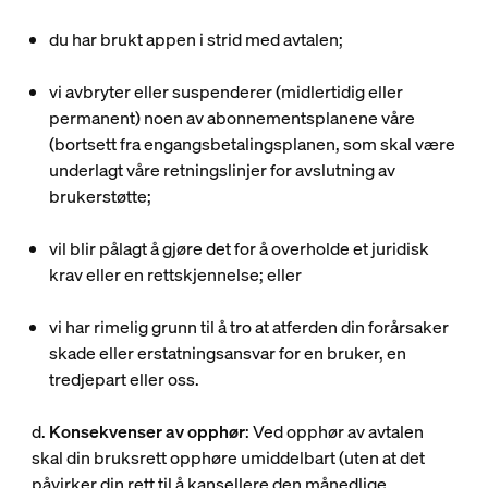
du ​​har brukt appen i strid med avtalen;
vi avbryter eller suspenderer (midlertidig eller
permanent) noen av abonnementsplanene våre
(bortsett fra engangsbetalingsplanen, som skal være
underlagt våre retningslinjer for avslutning av
brukerstøtte;
vil blir pålagt å gjøre det for å overholde et juridisk
krav eller en rettskjennelse; eller
vi har rimelig grunn til å tro at atferden din forårsaker
skade eller erstatningsansvar for en bruker, en
tredjepart eller oss.
d.
Konsekvenser av opphør
: Ved opphør av avtalen
skal din bruksrett opphøre umiddelbart (uten at det
påvirker din rett til å kansellere den månedlige