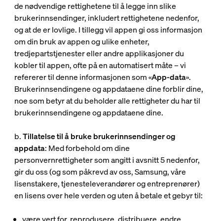
de nødvendige rettighetene til å legge inn slike
brukerinnsendinger, inkludert rettighetene nedenfor,
og at de er lovlige. I tillegg vil appen gi oss informasjon
om din bruk av appen og ulike enheter,
tredjepartstjenester eller andre applikasjoner du
kobler til appen, ofte på en automatisert måte – vi
refererer til denne informasjonen som «
App-data
».
Brukerinnsendingene og appdataene dine forblir dine,
noe som betyr at du beholder alle rettigheter du har til
brukerinnsendingene og appdataene dine.
b.
Tillatelse til å bruke brukerinnsendinger og
appdata
: Med forbehold om dine
personvernrettigheter som angitt i avsnitt 5 nedenfor,
gir du oss (og som påkrevd av oss, Samsung, våre
lisenstakere, tjenesteleverandører og entreprenører)
en lisens over hele verden og uten å betale et gebyr til:
være vert for, reprodusere, distribuere, endre,