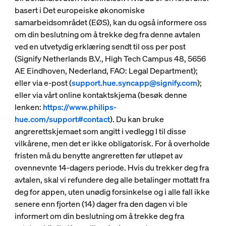
basert i Det europeiske økonomiske
samarbeidsområdet (EØS), kan du også informere oss
om din beslutning om å trekke deg fra denne avtalen
ved en utvetydig erklæring sendt til oss per post
(Signify Netherlands B.V., High Tech Campus 48, 5656
AE Eindhoven, Nederland, FAO: Legal Department);
eller via e-post (
support.hue.syncapp@signify.com
);
eller via vårt online kontaktskjema (besøk denne
lenken:
https://www.philips-
hue.com/support#contact
). Du kan bruke
angrerettskjemaet som angitt i vedlegg I til disse
vilkårene, men det er ikke obligatorisk. For å overholde
fristen må du benytte angreretten før utløpet av
ovennevnte 14-dagers periode. Hvis du trekker deg fra
avtalen, skal vi refundere deg alle betalinger mottatt fra
deg for appen, uten unødig forsinkelse og i alle fall ikke
senere enn fjorten (14) dager fra den dagen vi ble
informert om din beslutning om å trekke deg fra