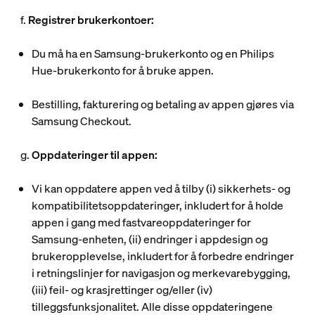
f.
Registrer brukerkontoer:
Du må ha en Samsung-brukerkonto og en Philips
Hue-brukerkonto for å bruke appen.
Bestilling, fakturering og betaling av appen gjøres via
Samsung Checkout.
g.
Oppdateringer til appen:
Vi kan oppdatere appen ved å tilby (i) sikkerhets- og
kompatibilitetsoppdateringer, inkludert for å holde
appen i gang med fastvareoppdateringer for
Samsung-enheten, (ii) endringer i appdesign og
brukeropplevelse, inkludert for å forbedre endringer
i retningslinjer for navigasjon og merkevarebygging,
(iii) feil- og krasjrettinger og/eller (iv)
tilleggsfunksjonalitet. Alle disse oppdateringene