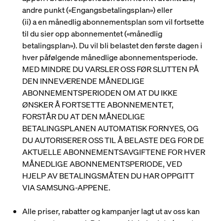
andre punkt («
Engangsbetalingsplan
») eller
(ii)
a en månedlig abonnementsplan som vil fortsette
til du sier opp abonnementet («
månedlig
betalingsplan
»). Du vil bli belastet den første dagen i
hver påfølgende månedlige abonnementsperiode.
MED MINDRE DU VARSLER OSS FØR SLUTTEN PÅ
DEN INNEVÆRENDE MÅNEDLIGE
ABONNEMENTSPERIODEN OM AT DU IKKE
ØNSKER Å FORTSETTE ABONNEMENTET,
FORSTÅR DU AT DEN MÅNEDLIGE
BETALINGSPLANEN AUTOMATISK FORNYES, OG
DU AUTORISERER OSS TIL Å BELASTE DEG FOR DE
AKTUELLE ABONNEMENTSAVGIFTENE FOR HVER
MÅNEDLIGE ABONNEMENTSPERIODE, VED
HJELP AV BETALINGSMÅTEN DU HAR OPPGITT
VIA SAMSUNG-APPENE.
Alle priser, rabatter og kampanjer lagt ut av oss kan