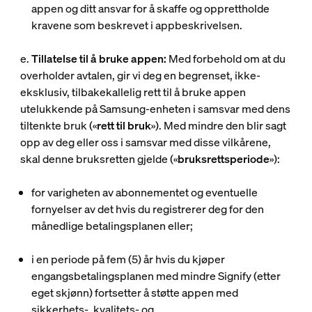
appen og ditt ansvar for å skaffe og opprettholde
kravene som beskrevet i appbeskrivelsen.
e.
Tillatelse til å bruke appen:
Med forbehold om at du
overholder avtalen, gir vi deg en begrenset, ikke-
eksklusiv, tilbakekallelig rett til å bruke appen
utelukkende på Samsung-enheten i samsvar med dens
tiltenkte bruk («
rett til bruk
»). Med mindre den blir sagt
opp av deg eller oss i samsvar med disse vilkårene,
skal denne bruksretten gjelde («
bruksrettsperiode
»):
for varigheten av abonnementet og eventuelle
fornyelser av det hvis du registrerer deg for den
månedlige betalingsplanen eller;
i en periode på fem (5) år hvis du kjøper
engangsbetalingsplanen med mindre Signify (etter
eget skjønn) fortsetter å støtte appen med
sikkerhets-, kvalitets- og