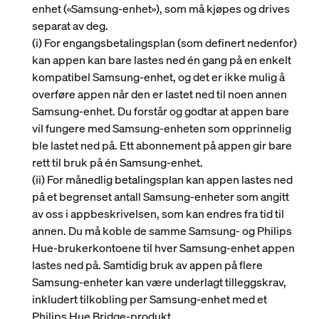
enhet («
Samsung-enhet
»), som må kjøpes og drives
separat av deg.
(i)
For engangsbetalingsplan (som definert nedenfor)
kan appen kan bare lastes ned én gang på en enkelt
kompatibel Samsung-enhet, og det er ikke mulig å
overføre appen når den er lastet ned til noen annen
Samsung-enhet. Du forstår og godtar at appen bare
vil fungere med Samsung-enheten som opprinnelig
ble lastet ned på. Ett abonnement på appen gir bare
rett til bruk på én Samsung-enhet.
(ii)
For månedlig betalingsplan kan appen lastes ned
på et begrenset antall Samsung-enheter som angitt
av oss i appbeskrivelsen, som kan endres fra tid til
annen. Du må koble de samme Samsung- og Philips
Hue-brukerkontoene til hver Samsung-enhet appen
lastes ned på. Samtidig bruk av appen på flere
Samsung-enheter kan være underlagt tilleggskrav,
inkludert tilkobling per Samsung-enhet med et
Philips Hue Bridge-produkt.