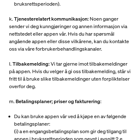
bruksrettsperioden).
k.
Tjenesterelatert kommunikasjon:
Noen ganger
sender vi deg kunngjøringer og annen informasjon via
nettstedet eller appen vår. Hvis du har spørsmål
angående appen eller disse vilkårene, kan du kontakte
oss via våre forbrukerbehandlingskanaler.
l.
Tilbakemelding:
Vi tar gjerne imot tilbakemeldinger
på appen. Hvis du velger å gi oss tilbakemelding, står vi
fritt til å bruke slike tilbakemeldinger uten forpliktelser
overfor deg.
m.
Betalingsplaner; priser og fakturering
:
Du kan bruke appen vår ved å kjøpe en av følgende
betalingsplaner:
(i)
a en engangsbetalingsplan som gir deg tilgang til
appen i bruksrettperioden som nevnt i avsnitt 2.e,