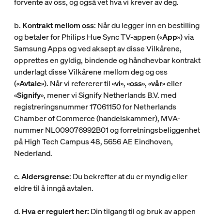
forvente av oss, og også vet hva vi krever av deg.
b.
Kontrakt mellom oss
: Når du legger inn en bestilling
og betaler for Philips Hue Sync TV-appen («
App
») via
Samsung Apps og ved aksept av disse Vilkårene,
opprettes en gyldig, bindende og håndhevbar kontrakt
underlagt disse Vilkårene mellom deg og oss
(«
Avtale
»). Når vi refererer til «
vi
», «
oss
», «
vår
» eller
«
Signify
», mener vi Signify Netherlands B.V. med
registreringsnummer 17061150 for Netherlands
Chamber of Commerce (handelskammer), MVA-
nummer NL009076992B01 og forretningsbeliggenhet
på High Tech Campus 48, 5656 AE Eindhoven,
Nederland.
c.
Aldersgrense
: Du bekrefter at du er myndig eller
eldre til å inngå avtalen.
d.
Hva er regulert her:
Din tilgang til og bruk av appen