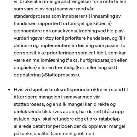
vil bruke alle rimelige anstrengelser for å rette feilen
som varslet av deg i samsvar med vår
standardprosess som innebærer (i) innsamling av
hendelsen rapportert fra forskjellige kilder, ii)
gjennomføre en konsekvensutredning ved hjelp av
vurderingsverktøy for å prioritere hendelsen, og (iii)
definere og implementere en løsning som passer for
den spesifikke prioriteringen som er tildelt, som kan
være en mellomløsning (f.eks. hurtigreparasjon eller
omgåelse) eller en fremtidig (kort eller lang sikt)
oppdatering («
Støtteprosess
»).
Hvis vi i løpet av bruksrettsperioden ikke er i stand til
å korrigere mangelen i samsvar med vår
støtteprosess, og en slik mangel kan direkte og
utelukkende tilskrives appen, har du rett til å si opp
avtalen, og vi skal refundere deg et pro-ratabeløp
allerede betalt for perioden der du opplever mangel
på funksjonalitet (sammenlignet med