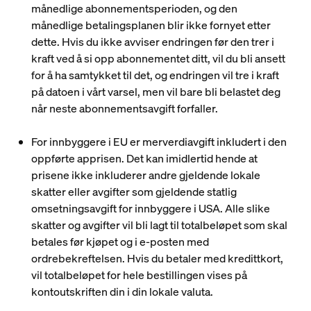
månedlige abonnementsperioden, og den
månedlige betalingsplanen blir ikke fornyet etter
dette. Hvis du ikke avviser endringen før den trer i
kraft ved å si opp abonnementet ditt, vil du bli ansett
for å ha samtykket til det, og endringen vil tre i kraft
på datoen i vårt varsel, men vil bare bli belastet deg
når neste abonnementsavgift forfaller.
For innbyggere i EU er merverdiavgift inkludert i den
oppførte apprisen. Det kan imidlertid hende at
prisene ikke inkluderer andre gjeldende lokale
skatter eller avgifter som gjeldende statlig
omsetningsavgift for innbyggere i USA. Alle slike
skatter og avgifter vil bli lagt til totalbeløpet som skal
betales før kjøpet og i e-posten med
ordrebekreftelsen. Hvis du betaler med kredittkort,
vil totalbeløpet for hele bestillingen vises på
kontoutskriften din i din lokale valuta.