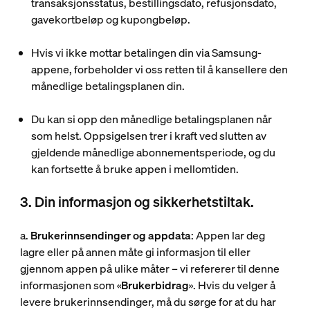
transaksjonsstatus, bestillingsdato, refusjonsdato,
gavekortbeløp og kupongbeløp.
Hvis vi ikke mottar betalingen din via Samsung-
appene, forbeholder vi oss retten til å kansellere den
månedlige betalingsplanen din.
Du kan si opp den månedlige betalingsplanen når
som helst. Oppsigelsen trer i kraft ved slutten av
gjeldende månedlige abonnementsperiode, og du
kan fortsette å bruke appen i mellomtiden.
3. Din informasjon og sikkerhetstiltak.
a.
Brukerinnsendinger og appdata
: Appen lar deg
lagre eller på annen måte gi informasjon til eller
gjennom appen på ulike måter – vi refererer til denne
informasjonen som «
Brukerbidrag
». Hvis du velger å
levere brukerinnsendinger, må du sørge for at du har