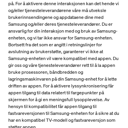
på. For å aktivere denne interaksjonen kan det hende vi
og/eller tjenesteleverandørene våre må utveksle
brukerinnsendingene og appdataene dine med
Samsung og/eller deres tjenesteleverandører. Du er
ansvarlig for din interaksjon med og bruk av Samsung-
enheten, og vi tar ikke ansvar for Samsung-enheten.
Bortsett fra det som er angitt i retningslinjer for
avslutning av brukerstøtte, garanterer vi ikke at
Samsung-enheten vil være kompatibel med appen. Du
gir oss og våre tjenesteleverandører rett til å la appen
bruke prosessoren, båndbredden og
lagringsmaskinvaren på din Samsung-enhet for å lette
driften av appen. For å aktivere lyssynkronisering får
appen tilgang til data relatert til fargepunkter på
skjermen for å gi en meningsfull lysopplevelse. Av
hensyn til kompatibilitet får appen tilgang til
fastvareversjonen til Samsung-enheten for å sikre at du
har en kompatibel TV-modell og fastvareversjon som
støtter appen.