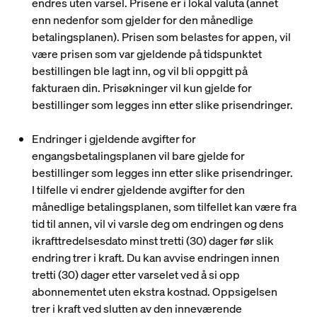
endres uten varsel. Prisene er i lokal valuta (annet
enn nedenfor som gjelder for den månedlige
betalingsplanen). Prisen som belastes for appen, vil
være prisen som var gjeldende på tidspunktet
bestillingen ble lagt inn, og vil bli oppgitt på
fakturaen din. Prisøkninger vil kun gjelde for
bestillinger som legges inn etter slike prisendringer.
Endringer i gjeldende avgifter for
engangsbetalingsplanen vil bare gjelde for
bestillinger som legges inn etter slike prisendringer.
I tilfelle vi endrer gjeldende avgifter for den
månedlige betalingsplanen, som tilfellet kan være fra
tid til annen, vil vi varsle deg om endringen og dens
ikrafttredelsesdato minst tretti (30) dager før slik
endring trer i kraft. Du kan avvise endringen innen
tretti (30) dager etter varselet ved å si opp
abonnementet uten ekstra kostnad. Oppsigelsen
trer i kraft ved slutten av den inneværende