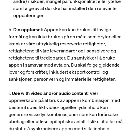
andre) risikoer, mangel på funksjonalitet eller ytelse
som følge av at du ikke har installert den relevante
oppdateringen.
h.
Din oppførsel:
Appen kan kun brukes til lovlige
formål og kan ikke brukes på en måte som bryter eller
krenker våre uttrykkelig reserverte rettigheter,
rettighetene til våre leverandører og lisensgivere og
rettighetene til tredjeparter. Du samtykker i å bruke
appen i samsvar med avtalen. Du skal følge gjeldende
lover og forskrifter, inkludert eksportkontroll og
sanksjoner, personvern og immaterielle rettigheter.
i.
Use with video and/or audio content:
Vær
oppmerksom på at bruk av appen i kombinasjon med
bestemt spesifikt video- og/eller lydinnhold kan
generere visse lyskombinasjoner som kan forårsake
ubehag eller utløse epileptiske anfall. I slike tilfeller må
du slutte å synkronisere appen med slikt innhold.