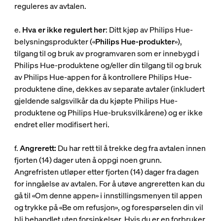
reguleres av avtalen.
e.
Hva er ikke regulert her
: Ditt kjøp av Philips Hue-
belysningsprodukter («
Philips Hue-produkter
»),
tilgang til og bruk av programvaren som er innebygd i
Philips Hue-produktene og/eller din tilgang til og bruk
av Philips Hue-appen for å kontrollere Philips Hue-
produktene dine, dekkes av separate avtaler (inkludert
gjeldende salgsvilkår da du kjøpte Philips Hue-
produktene og Philips Hue-bruksvilkårene) og er ikke
endret eller modifisert heri.
f.
Angrerett:
Du har rett til å trekke deg fra avtalen innen
fjorten (14) dager uten å oppgi noen grunn.
Angrefristen utløper etter fjorten (14) dager fra dagen
for inngåelse av avtalen. For å utøve angreretten kan du
gå til «Om denne appen» i innstillingsmenyen til appen
og trykke på «Be om refusjon», og forespørselen din vil
bli behandlet uten forsinkelser. Hvis du er en forbruker