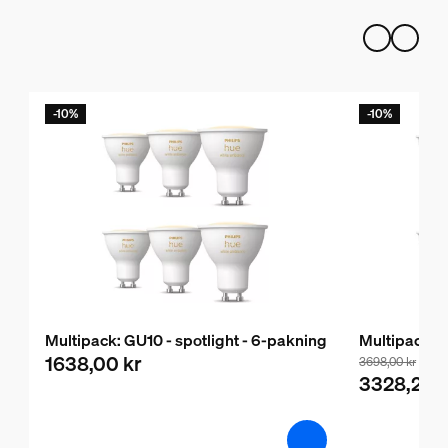
-10%
-10%
Multipack: GU10 - spotlight - 6-pakning
Multipack: G
1638,00 kr
3698,00 kr
3328,20 