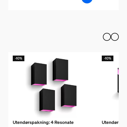
-10%
-10%
Utendørspakning: 4 Resonate
Utendørspak