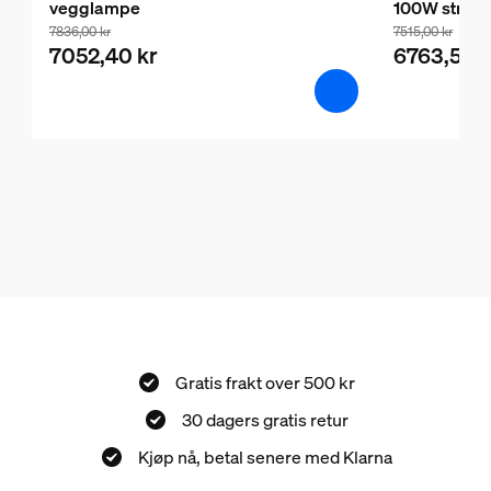
vegglampe
100W strøm
7836,00 kr
7515,00 kr
7052,40 kr
6763,50 k
Gratis frakt over 500 kr
30 dagers gratis retur
Kjøp nå, betal senere med Klarna