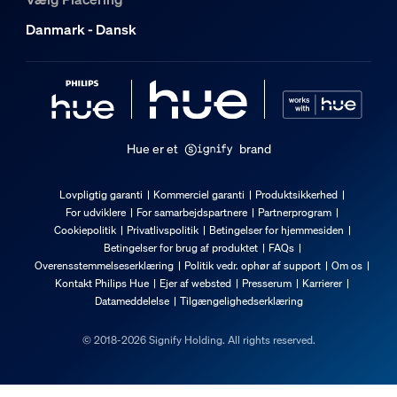
Danmark - Dansk
Hue er et
brand
Lovpligtig garanti
Kommerciel garanti
Produktsikkerhed
For udviklere
For samarbejdspartnere
Partnerprogram
Cookiepolitik
Privatlivspolitik
Betingelser for hjemmesiden
Betingelser for brug af produktet
FAQs
Overensstemmelseserklæring
Politik vedr. ophør af support
Om os
Kontakt Philips Hue
Ejer af websted
Presserum
Karrierer
Datameddelelse
Tilgængelighedserklæring
© 2018-2026 Signify Holding. All rights reserved.